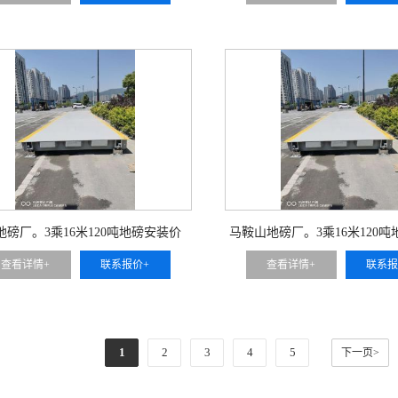
地磅厂。3乘16米120吨地磅安装价
马鞍山地磅厂。3乘16米120
查看详情+
联系报价+
查看详情+
联系报
1
2
3
4
5
下一页>