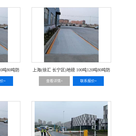
20吨80吨防
上海(徐汇 长宁区)地磅 100吨120吨80吨防
腐蚀汽车衡
价+
查看详情+
联系报价+