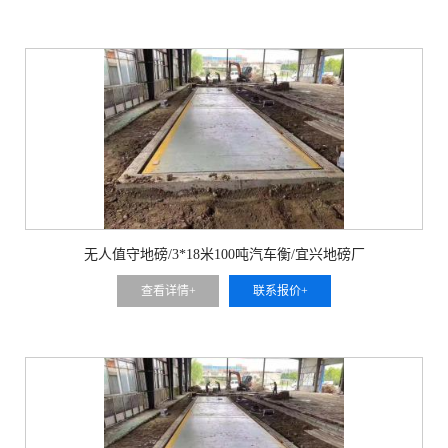
无人值守地磅/3*18米100吨汽车衡/宜兴地磅厂
查看详情+
联系报价+