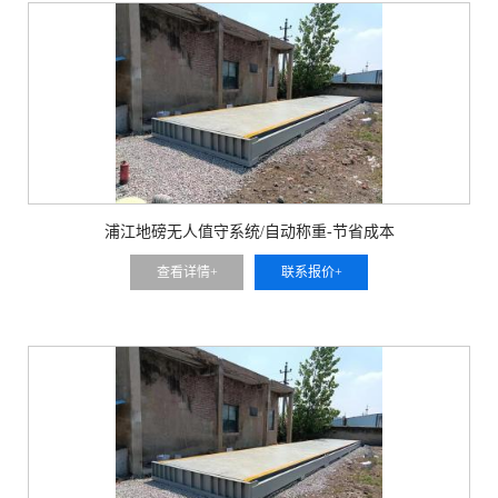
浦江地磅无人值守系统/自动称重-节省成本
查看详情+
联系报价+