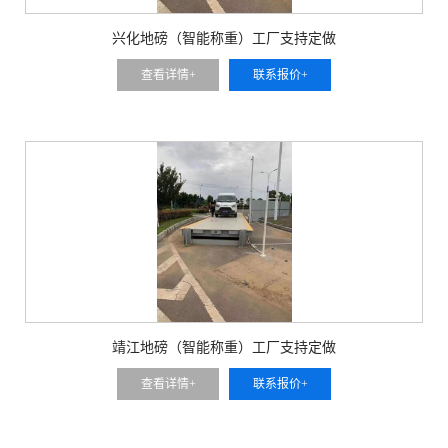
兴化地磅（智能称重）工厂支持定做
查看详情+
联系报价+
靖江地磅（智能称重）工厂支持定做
查看详情+
联系报价+