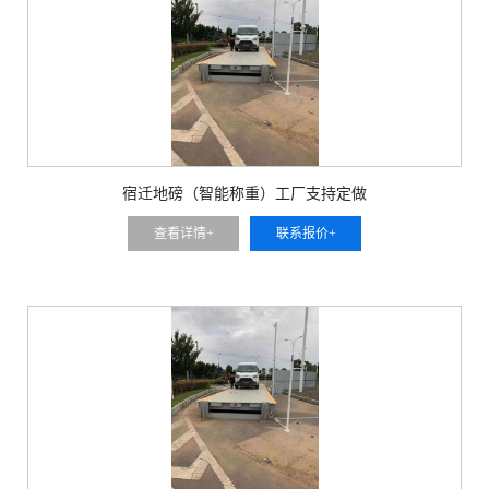
宿迁地磅（智能称重）工厂支持定做
查看详情+
联系报价+