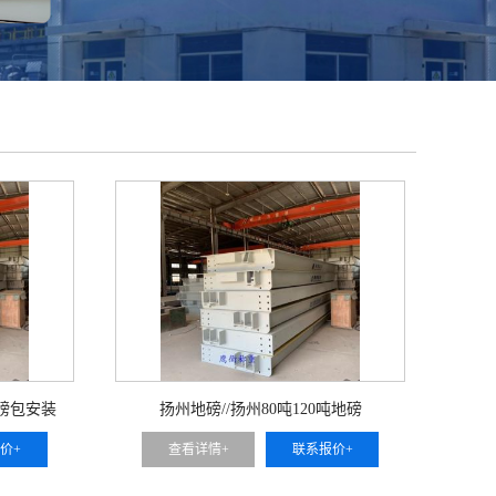
地磅包安装
扬州地磅//扬州80吨120吨地磅
价+
查看详情+
联系报价+