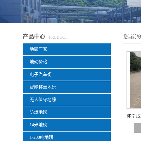
产品中心
您当前
PRODUCT
地磅厂家
地磅价格
电子汽车衡
智能称重地磅
无人值守地磅
防爆地磅
怀宁15
14米地磅
1-200吨地磅