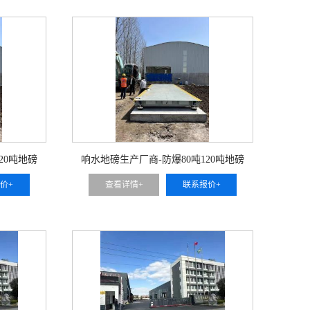
20吨地磅
响水地磅生产厂商-防爆80吨120吨地磅
价+
查看详情+
联系报价+