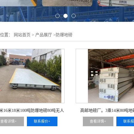
的位置：
网站首页
>
产品展厅
>
防爆地磅
米16米18米100吨防爆地磅80吨无人
高邮地磅厂。3乘14米80吨
值守地磅秤厂
查看详情+
联系报价+
查看详情+
联系报