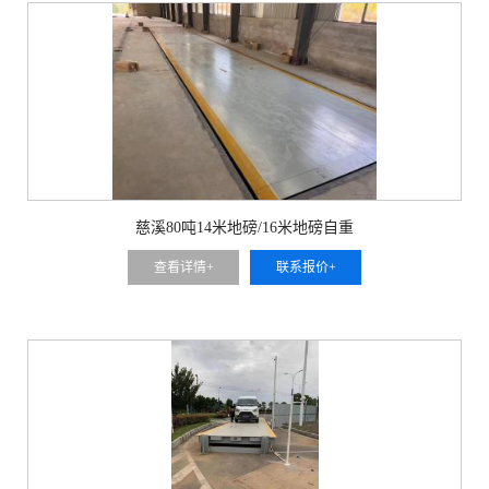
慈溪80吨14米地磅/16米地磅自重
查看详情+
联系报价+