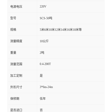
220V
电源电压
型号
SCS-50吨
规格
5米6米10米12米14米16米18米等
测量精度
10公斤
重量
2吨
0.4-200T
测量范围
加工定制
是
3*6m-24m
外形尺寸
保修期
伍年
是否进口
否