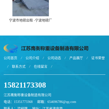
宁波市地磅出租 -宁波地磅厂
家
公司首页
/
公司介绍
/
公司动态
/
产品展厅
/
证书荣誉
/
联系方式
/
在线留言
/
15821173308
江苏鹰衡称重设备制造有限公司
电话：15351773368
邮箱：
654696786@qq.com
联系人：梁经理
地址：江苏省淮安市