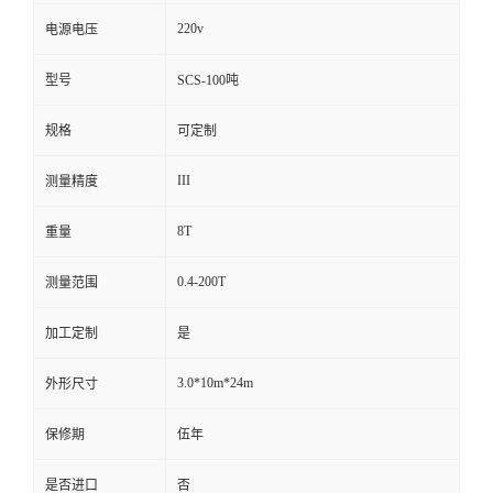
220v
电源电压
型号
SCS-100吨
规格
可定制
III
测量精度
8T
重量
0.4-200T
测量范围
加工定制
是
3.0*10m*24m
外形尺寸
保修期
伍年
是否进口
否