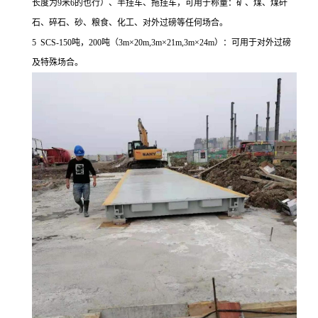
长度为9米6的也行）、半挂车、拖挂车，可用于称量：矿、煤、煤矸
石、碎石、砂、粮食、化工、对外过磅等任何场合。
5 SCS-150吨，200吨（3m×20m,3m×21m,3m×24m）：可用于对外过磅
及特殊场合。