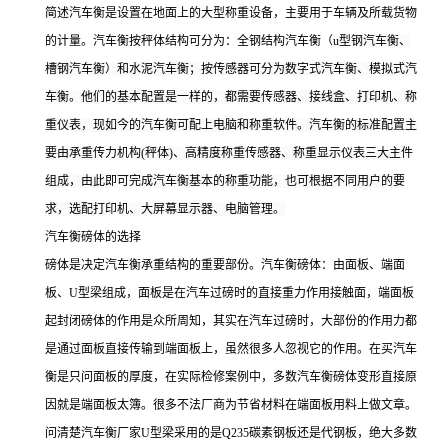
简述
汽车衡是设置在地面上的大型称重设备，主要用于车辆及所载货物
的计量。汽车衡按秤体结构可分为：全钢结构汽车衡（
u型钢汽车衡、
槽钢汽车衡）和水泥汽车衡；按传感器可分为数字式汽车衡、模拟式汽
车衡。他们的基本配置是一样的，都需要传感器、接线盒、打印机、称
重仪表，现如今的汽车衡可配上电脑和称重软件。汽车衡的标准配置主
要由承重传力机构(秤体)、高精度称重传感器、称重显示仪表三大主件
组成，由此即可完成汽车衡基本的称重功能，也可根据不同用户的要
求，选配打印机、大屏幕显示器、电脑管理。
汽车衡磅体的选择
磅体是决定汽车衡承重结构的重要部份。汽车衡磅体：由面板、端面
板、U型梁组成，面板是在汽车过磅时的直接重力作用接触面，端面板
起封闭磅体的作用是众所周知，其实在汽车过磅时，大部份的作用力都
是通过面板直接传输到端面板上，虽然很多人忽视它的作用。在买汽车
衡是只问面板的厚度，在实际检修案例中，多数汽车衡磅体变形直接原
因就是端面板太簿。很多不法厂商为节省材料在端面板用料上做文章。
问清楚汽车衡厂家U型梁采用的是Q235碳素钢板还是代钢板，绝大多数