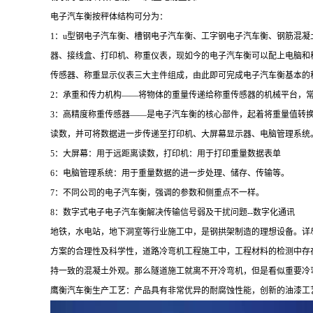
电子汽车衡按秤体结构可分为：
1：u型钢电子汽车衡、槽钢电子汽车衡、工字钢电子汽车衡、钢筋混
器、接线盒、打印机、称重仪表，现如今的电子汽车衡可以配上电脑和称重软件
传感器、称重显示仪表三大主件组成，由此即可完成电子汽车衡基本的
2：承重和传力机构——将物体的重量传递给称重传感器的机械平台
3：高精度称重传感器——是电子汽车衡的核心部件，起着将重量值
读数，并可将数据进一步传递至打印机、大屏幕显示器、电脑管
5：大屏幕：用于远距离读数，打印机：用于打印重量数据表单
6：电脑管理系统：用于重量数据的进一步处理、储存、传输等。
7：不同公司的电子汽车衡，强调的参数和侧重点不一样。
8：数字式电子电子汽车衡解决传输信号弱及干扰问题--数字化通讯
地铁，水电站，地下洞室等行业施工中，是钢拱架制造的理想设备。详
方案的合理性及科学性，道路冷弯机工程施工中，工程材料的检测中存
持一致的混凝土外观。那么隧道施工就离不开冷弯机，但是看似重要冷
鹰衡汽车衡生产工艺：产品具有非常优异的耐腐蚀性能，创新的油漆工