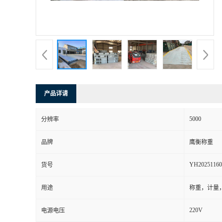
产品详请
5000
分辨率
品牌
鹰衡称重
YH20251160
货号
用途
称重，计量
220V
电源电压