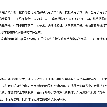
凝土电子汽车衡；按传感器可分为数字式电子汽车衡、模拟式电子汽车衡、全电子电子
。电子汽车衡行业内又叫：scs，常用规格有：宽3~3.4长有6~24，称重范围0.5
称重功能，也可根据不同用户的要求，选配打印机、大屏幕显示器、电脑管理系统以
，常见有钢结构及钢混结构二种型式。
转换成对应的可测电信号的作用，它的优劣性直接关系到整台衡器的品质。
4：称重
理系统。
尽标示各钢筋的分类，液压传动保证工作时不致因使用不当造成严重超载事故，与此
在着很大的随机性问题，而且检测的范围也不够明确，在混凝土浇筑当中，尽量将工
弯机，在隧道施工中也就是一台两台量够。数控冷弯机操作：严厉遵冷弯机操作规程
艺，环保的思路，使秤体的防腐性能达到了船用标准。