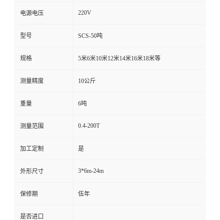
220V
电源电压
型号
SCS-50吨
规格
5米6米10米12米14米16米18米等
测量精度
10公斤
重量
6吨
0.4-200T
测量范围
加工定制
是
3*6m-24m
外形尺寸
保修期
伍年
是否进口