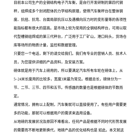
目前本公司生产的全钢结构电子汽车衡，是自行开发研制的第四代钢
秤，组焊成多个封闭腔体的力学结构原理，使得汽车衡秤台在整体钢
度、抗扭、抗弯、台面局部抗压以及遇横向压力时的变形量等的各项性
能指标都有很大的提高。是市场上较为常用的全钢结构秤台，可用以取
代型槽钢组焊成的第三代秤台，广泛用于工厂矿山，港口码头，货场仓
库等场所的物质计量，监控和数据管理。
只要您一个电话，剩下的请交给我们。我们有专业的营销人员、技术人
员，为您提供详细的产品资料，及安装方案。
磅体就是用于汽车上磅用的，所以要满足汽车所有车轮在磅体上，从
5~24米长度用的比较多，宽度3米最为常见。根据总长，磅体分为一
节、二节、三节、四节和五节。传感器的数量也是根据磅体的节数而
定。
通常情况，拥有以上配制，汽车衡就可以直接使用了。有些用户需要更
多的功能，那就可以根据用户的需求来选用设备。
从地磅的发展状况及原因不难看出，任何产品是根据不同时代形势发展
的需要而不断地更新换代，地磅产品的优化结构也是
如此。本文就这