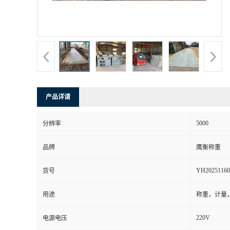
产品详请
5000
分辨率
品牌
鹰衡称重
YH20251160
货号
用途
称重，计量
220V
电源电压