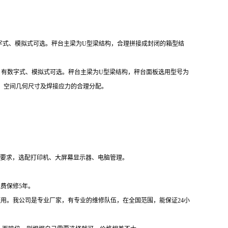
字式、模拟式可选。秤台主梁为U型梁结构，合理拼接成封闭的箱型结
。
、有数字式、模拟式可选。秤台主梁为U型梁结构，秤台面板选用型号为
，空间几何尺寸及焊接应力的合理分配。
的要求，选配打印机、大屏幕显示器、电脑管理。
免费保修
5
年。
使用。我公司是专业厂家，有专业的维修队伍，在全国范围，能保证
24
小