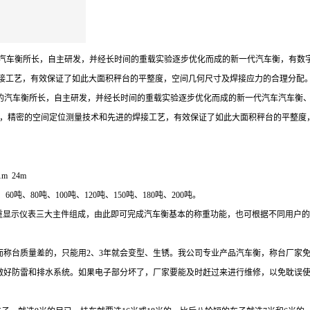
的汽车衡所长，自主研发，并经长时间的重载实验逐步优化而成的新一代汽车衡，有数
接工艺，有效保证了如此大面积秤台的平整度，空间几何尺寸及焊接应力的合理分配
构的汽车衡所长，自主研发，并经长时间的重载实验逐步优化而成的新一代汽车汽车衡
夹具，精密的空间定位测量技术和先进的焊接工艺，有效保证了如此大面积秤台的平整度
m 24m
吨、80吨、100吨、120吨、150吨、180吨、200吨。
称重显示仪表三大主件组成，由此即可完成汽车衡基本的称重功能，也可根据不同用户
而称台质量差的，只能用
2
、
3
年就会变型、生锈。我公司专业产品汽车衡，称台厂家
做好防雷和排水系统。如果电子部分坏了，厂家要能及时赶过来进行维修，以免耽误