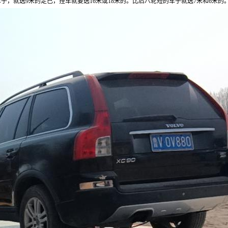
车子，就选
9
米的足已，挂车就要选
16
米或
18
米的。比后八轮短的车子就选
7
米和
6
米的