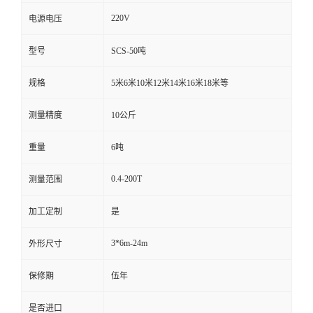
220V
电源电压
型号
SCS-50吨
规格
5米6米10米12米14米16米18米等
测量精度
10公斤
重量
6吨
0.4-200T
测量范围
加工定制
是
3*6m-24m
外形尺寸
保修期
伍年
是否进口