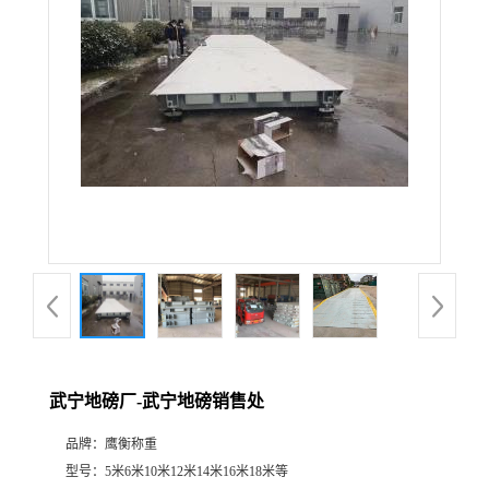
武宁地磅厂-武宁地磅销售处
品牌：
鹰衡称重
型号：
5米6米10米12米14米16米18米等