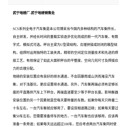
武宁地磅厂-武宁地磅销售处
SCS系列全电子汽车衡是本公司博采当今国内多种结构的汽车衡所长，
自主研发，并经长时间的重载实验逐步优化而成的新一代汽车衡，有数
字式、模拟式可选。秤台主梁为U型梁结构，合理拼接成封闭的箱型结
构，组焊时运用独特的工装夹具，精密的空间定位测量技术和先进的焊
接工艺，有效保证了如此大面积秤台的平整度，空间几何尺寸及焊接应
力的合理分配。
地磅的安装位置应有良好的排水通道，不会因暴雨或山洪而淹没汽车
衡，对于浅基坑，更应设置排水通道。另外，汽车衡两端必须有足够长
度的平直路供汽车上下秤台，两端直道要至少等于秤台长度。影响衡器
安装位置的另一个因素就是您每天要称量的车数。如果你每天只称量二
十车左右，一台汽车衡就应够用了，要设双相道路过磅；如果每天要过
衡50车左右，您需要准备停车的地方，一台汽车衡也应该够用，应该再
准备一条旁道；如果每天远远超过100车，您应考虑两台汽车衡同时使