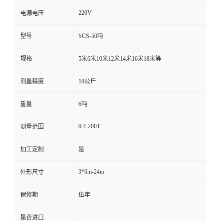
220V
电源电压
型号
SCS-50吨
规格
5米6米10米12米14米16米18米等
测量精度
10公斤
重量
6吨
0.4-200T
测量范围
加工定制
是
3*6m-24m
外形尺寸
保修期
伍年
是否进口