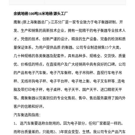
余姚地磅/100吨16米地磅/源头工厂
鹰衡 (原上海衡器总厂)-江苏分厂是一家专业致力于电子衡器研制、开
发、生产和销售的高新技术企业，拥有一批精干的电子衡器专业技术人
才，凭借的技术、创新严谨的设计，精良的生产设备、完备的检测和质
量保证体系，为用户提供品质 的衡器。公司专业制造销售15个大类，
几十种规格的各类衡器及配套件，具有品种多、规格全、交货快、质量
优、价格低的特点，在直接用户及广大经销商中具有良好的口碑。公司
的产品有电子汽车衡，电子汽车衡称，电子吊钩秤、直视行车电子吊
秤、无线吊钩电子秤、电子平台秤、电子地上衡、电子叉车秤等...连电
脑及带打印电子秤，电子桌秤、电子天平、国产天平、进口精密天平
等。鹰衡衡器以完善到位的专业化售前、售中、售后服务赢得了国内外
客户的信赖和好评。
汽车衡选购指南：
1
、
选汽车衡要选称台耐用的。因为电子部分，任何厂家都是一样的。
而称台质量差的，只能用
2
、
3
年就会变型、生锈。我公司专业产品汽车