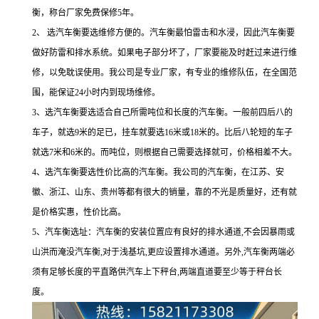
衡，称台厂家免费保修
5
年。
2
、
选汽车衡要选维修方便的。汽车衡最怕雷击和水浸，因此汽车衡要
做好防雷和排水系统。如果电子部分坏了，厂家要能及时赶过来进行维
修，以免耽误使用。我公司是专业厂家，有专业的维修队伍，在全国范
围，能保证
24
小时内到现场维修。
3
、选汽车衡要选适合自己所需吨位和长度的汽车衡。一般前四后八的
车子，就选
9
米的足已，挂车就要选
16
米或
18
米的。比后八轮短的车子
就选
7
米和
6
米的。而吨位，则根据自己需要选择就可，价格相差不大。
4
、选汽车衡要选性价比高的汽车衡。我公司的汽车衡，在江苏、安
徽、浙江、山东、贵州等都有很大的销量，靠的不光是质量好，还有就
是价格实惠，性价比高。
5
、汽车衡选址：汽车衡的安装位置应有良好的排水通道
,
不会因暴雨或
山洪而淹没汽车衡
,
对于浅基坑
,
更应设置排水通道。另外
,
汽车衡两端必
须有足够长度的平直路供汽车上下秤台
,
两端直道要至少等于秤台长
度。