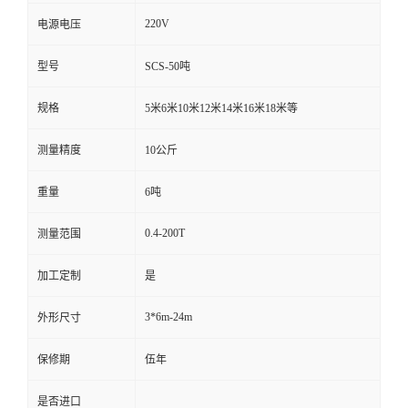
220V
电源电压
型号
SCS-50吨
规格
5米6米10米12米14米16米18米等
测量精度
10公斤
重量
6吨
0.4-200T
测量范围
加工定制
是
3*6m-24m
外形尺寸
保修期
伍年
是否进口