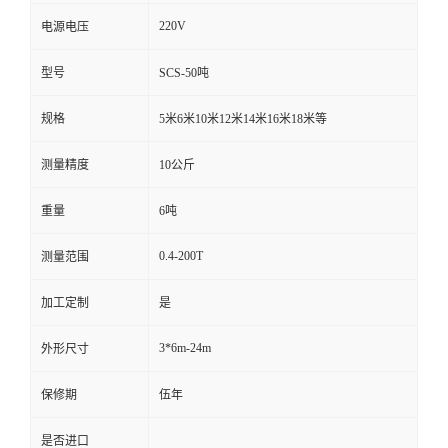
220V
电源电压
型号
SCS-50吨
规格
5米6米10米12米14米16米18米等
测量精度
10公斤
重量
6吨
0.4-200T
测量范围
加工定制
是
3*6m-24m
外形尺寸
保修期
伍年
是否进口