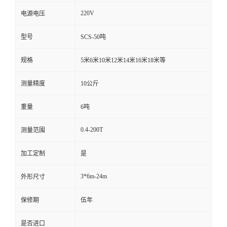
220V
电源电压
型号
SCS-50吨
规格
5米6米10米12米14米16米18米等
测量精度
10公斤
重量
6吨
0.4-200T
测量范围
加工定制
是
3*6m-24m
外形尺寸
保修期
伍年
是否进口