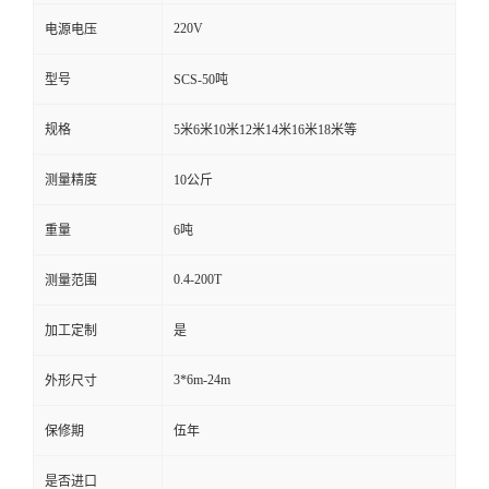
220V
电源电压
型号
SCS-50吨
规格
5米6米10米12米14米16米18米等
测量精度
10公斤
重量
6吨
0.4-200T
测量范围
加工定制
是
3*6m-24m
外形尺寸
保修期
伍年
是否进口