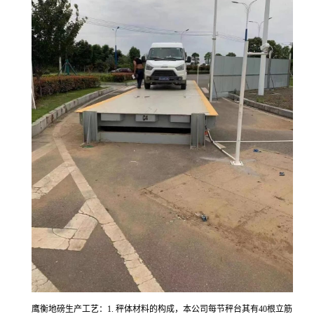
鹰衡地磅生产工艺：1. 秤体材料的构成，本公司每节秤台其有40根立筋