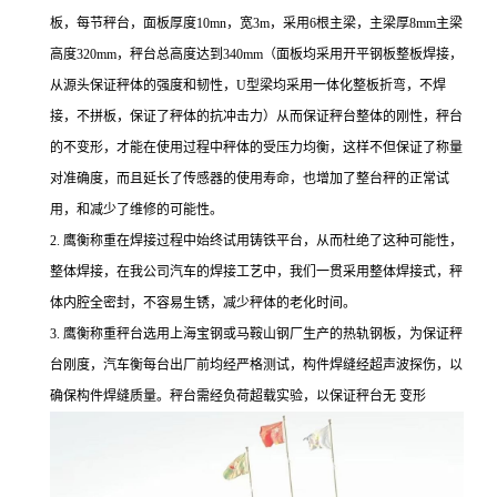
板，每节秤台，面板厚度10mn，宽3m，采用6根主梁，主梁厚8mm主梁
高度320mm，秤台总高度达到340mm（面板均采用开平钢板整板焊接，
从源头保证秤体的强度和韧性，U型梁均采用一体化整板折弯，不焊
接，不拼板，保证了秤体的抗冲击力）从而保证秤台整体的刚性，秤台
的不变形，才能在使用过程中秤体的受压力均衡，这样不但保证了称量
对准确度，而且延长了传感器的使用寿命，也增加了整台秤的正常试
用，和减少了维修的可能性。
2.
鹰衡称重在焊接过程中始终试用铸铁平台，从而杜绝了这种可能性，
整体焊接，在我公司汽车的焊接工艺中，我们一贯采用整体焊接式，秤
体内腔全密封，不容易生锈，减少秤体的老化时间。
3.
鹰衡称重秤台选用上海宝钢或马鞍山钢厂生产的热轨钢板，为保证秤
台刚度，汽车衡每台出厂前均经严格测试，构件焊缝经超声波探伤，以
确保构件焊缝质量。秤台需经负荷超载实验，以保证秤台无
变形