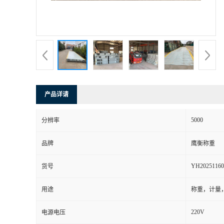
产品详请
5000
分辨率
品牌
鹰衡称重
YH20251160
货号
用途
称重，计量
220V
电源电压