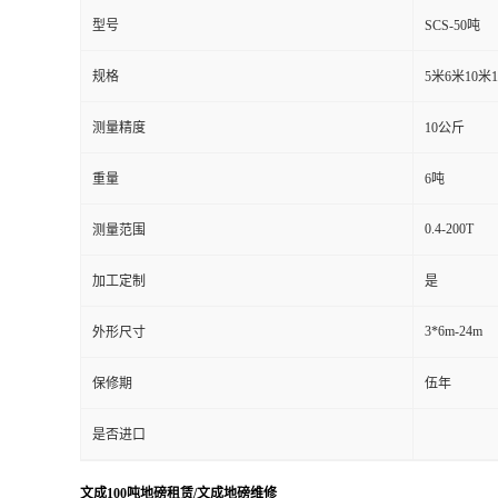
型号
SCS-50吨
规格
5米6米10米
测量精度
10公斤
重量
6吨
0.4-200T
测量范围
加工定制
是
3*6m-24m
外形尺寸
保修期
伍年
是否进口
文成100吨地磅租赁/文成地磅维修