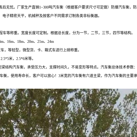
售后无忧。厂家生产直销
1~300
吨汽车衡（根据客户要求尺寸可定做）防爆汽车衡，防
，电子精密天平，机械秤及按客户不同需求订制各类非标衡器。
程车等称重。宽度长度可定制。根据总长度，分为一节，二节，三节，四节等结构。
4m
、
16m
、
18m
、
20m
、
21m
、
24m
货车，等轻型，微型货、卡、箱式车进行上磅称重。
，
2.5*5
米，
2.5*6
米等。
型梁结构汽车衡，承受压力大，支撑时间久，不易变形等特点。汽车衡总体技术参数：主
。加强型汽车衡，使用寿命长，客户可以放心！3米宽的汽车衡有六道主梁，作为汽车衡的