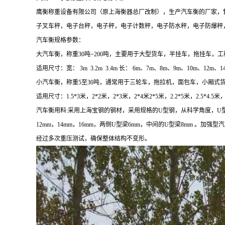
鹰衡称重设备有限公司（原上海衡器总厂改制），
生产汽车衡的厂家，
子叉车秤，电子台秤，电子秤，电子计数秤，电子防水秤，电子防爆秤
汽车衡规格参数：
大汽车衡，称重
30
吨
~200
吨，主要用于大型货车，半挂车，拖挂车，工
适用尺寸：
宽：
3m 3.2m 3.4m
长：
6m
、
7m
、
8m
、
9m
、
10m
、
12m
、
1
小汽车衡，称重
5
至
30
吨，通常用于三轮车，拖拉机，面包车，小厢式
适用尺寸：
1.5*3
米，
2*2
米，
2*3
米，
2*4
米
2*5
米，
2.2*5
米，
2.5*4.5
米
汽车衡用料:采用上海宝钢的钢材，采用规格的U型钢，从科学角度，U
12mm，14mm，16mm，两侧U型梁6mm，中间的U型梁8mm 
经过多次重压测试，确保整体结构不变形。