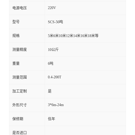
220V
电源电压
型号
SCS-50吨
规格
5米6米10米12米14米16米18米等
测量精度
10公斤
重量
6吨
0.4-200T
测量范围
加工定制
是
3*6m-24m
外形尺寸
保修期
伍年
是否进口