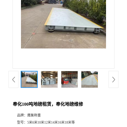
奉化100吨地磅租赁，奉化地磅维修
品牌：
鹰衡称重
型号：
5米6米10米12米14米16米18米等