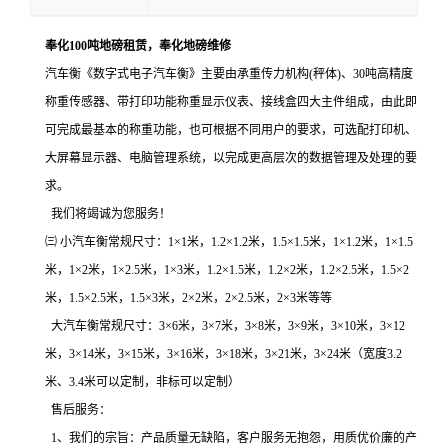
奉化100吨地磅租赁，奉化地磅维修
汽车衡《数字式电子汽车衡》主要由承重传力机构(秤体)、30吨高精度
称重传感器、带打印功能称重显示仪表、接线盒四大主件组成，由此即
可完成最基本的称重功能，也可根据不同用户的要求，可选配打印机、
大屏幕显示器、电脑管理系统，以完成更高层次的数据管理及处理的要
求。
我们将竭诚为您服务！
㈢
小汽车衡常规尺寸：
1×1
米，
1.2×1.2
米，
1.5×1.5
米，
1×1.2
米，
1×1.5
米，
1×2
米，
1×2.5
米，
1×3
米，
1.2×1.5
米，
1.2×2
米，
1.2×2.5
米，
1.5×2
米，
1.5×2.5
米，
1.5×3
米，
2×2
米，
2×2.5
米，
2×3
米等等
大汽车衡常规尺寸：3×6米，3×7米，3×8米，3×9米，3×10米，3×12
米，3×14米，3×15米，3×16米，3×18米，3×21米，3×24米（宽度3.2
米、3.4米可以定制，非标可以定制）
售后服务：
1、我们的宗旨：产品质量无缺陷，客户服务无抱怨，用质优价廉的产