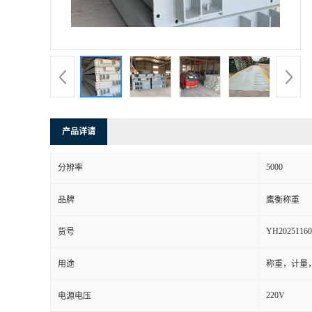
产品详请
5000
分辨率
品牌
鹰衡称重
YH20251160
货号
用途
称重，计量
220V
电源电压