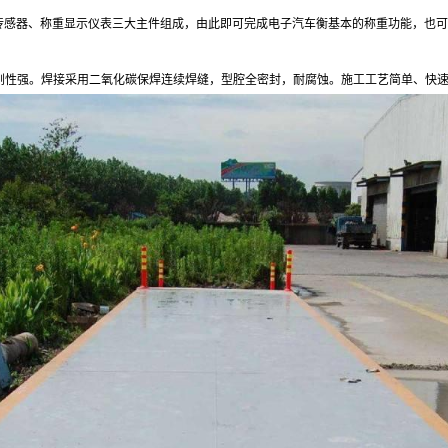
重传感器、称重显示仪表三大主件组成，由此即可完成电子汽车衡基本的称重功能，也
刚性强。焊接采用二氧化碳保焊连续焊缝，型腔全密封，耐腐蚀。施工工艺简单、快