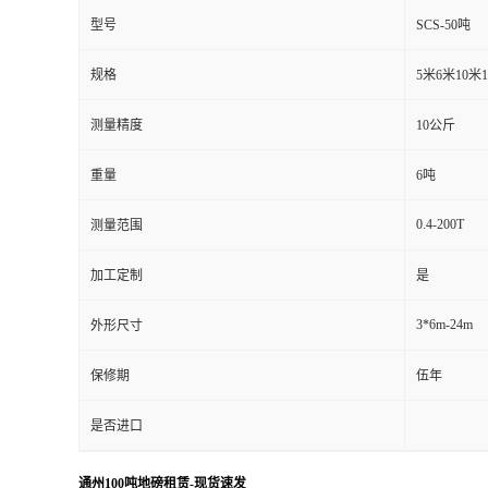
型号
SCS-50吨
规格
5米6米10米
测量精度
10公斤
重量
6吨
0.4-200T
测量范围
加工定制
是
3*6m-24m
外形尺寸
保修期
伍年
是否进口
通州100吨地磅租赁-现货速发