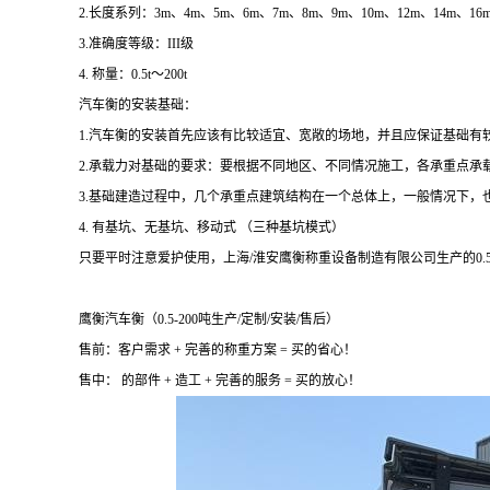
2.长度系列：3m、4m、5m、6m、7m、8m、9m、10m、12m、14m、16m
3.准确度等级：III级
4. 称量：0.5t～200t
汽车衡的安装基础：
1.汽车衡的安装首先应该有比较适宜、宽敞的场地，并且应保证基础有
2.承载力对基础的要求：要根据不同地区、不同情况施工，各承重点承
3.基础建造过程中，几个承重点建筑结构在一个总体上，一般情况下，
4.
有基坑、无基坑、移动式
（三种基坑模式）
只要平时注意爱护使用，上海/淮安鹰衡称重设备制造有限公司生产的0.5
鹰衡汽车衡（0.5-200吨生产/定制/安装/售后）
售前：客户需求 + 完善的称重方案 = 买的省心！
售中： 的部件 + 造工 + 完善的服务 = 买的放心！