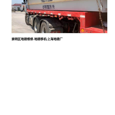
崇明区地磅维修-地磅移机/上海地磅厂