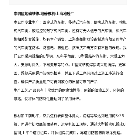
崇明区地磅维修-地磅移机/上海地磅厂
本公司专业生产：
固定式汽车衡，移动式汽车衡，便携式汽车衡，模拟
式汽车衡，放遥控的数字式汽车衡，还有可无人值守的汽车衡，和汽车
衡相关配套设施，均有生产销售
。
上海鹰衡衡器设备制造有限公司生产
的汽车衡在防水、防雷电、防遥控、抗压抗冲击方面有不俗的表现。我
们公司采用规格的
U
型钢，从科学角度，
U
型梁结构汽车衡，承受压力
大，支撑时间久，不易变形等特点。
U
型梁结构焊接均采用满焊，更牢
固，焊缝采用超声波探伤检查，并且下道工序必须对上道工序进行检
查，确保产品质量用户可得到放心的质量可靠的产品
生产工艺;
产品具有非常优异的耐腐蚀性能，创新的油漆工艺、环保的
思路，使秤体的防腐性能达到了船用标准。
板材加工前轧平，然后进行表面整体抛丸，清理等级达到通用的Sa2.5
级，再进行初喷底漆预处理，运至机加工现场，通过大型折弯机折成U
型钢,上平台进行组焊，秤体组焊完成后，再进行防锈防腐喷涂处理。