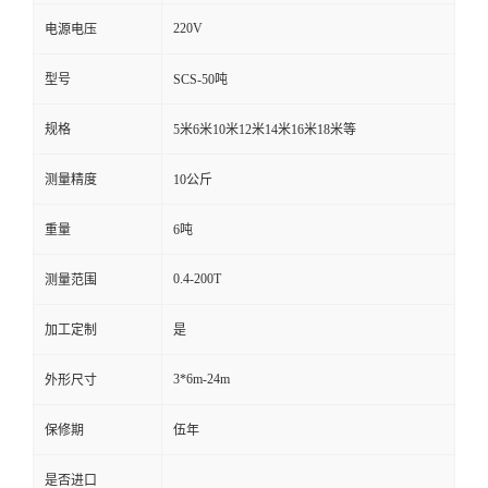
220V
电源电压
型号
SCS-50吨
规格
5米6米10米12米14米16米18米等
测量精度
10公斤
重量
6吨
0.4-200T
测量范围
加工定制
是
3*6m-24m
外形尺寸
保修期
伍年
是否进口