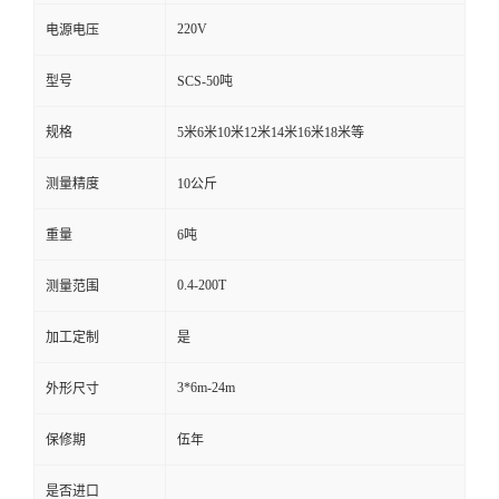
220V
电源电压
型号
SCS-50吨
规格
5米6米10米12米14米16米18米等
测量精度
10公斤
重量
6吨
0.4-200T
测量范围
加工定制
是
3*6m-24m
外形尺寸
保修期
伍年
是否进口