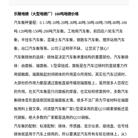
乐陵地磅（大型地磅厂）100吨地磅价格
汽车衡秤量程：0.1-5吨-10吨-20吨-30吨-40吨-50吨-60吨-70吨-80吨-100
吨-120吨地-150吨-200吨汽车衡。工地用汽车衡，前四后八轮车汽车
衡，半挂车汽车衡，混凝土车汽车衡，钢筋车汽车衡，搅拌站用汽车
衡，出口汽车衡等等。公司三证样样不缺， 让您买了放心！
汽车衡磅体的选择：
磅体是决定汽车衡承重结构的重要部份。汽车衡磅
体：由面板、端面板、U型梁组成，面板是在汽车过磅时的直接重力作
用接触面，端面板起封闭磅体的作用是众所周知，其实在汽车过磅时，
大部份的作用力都是通过面板直接传输到端面板上，虽然很多人忽视它
的作用。在买汽车衡是只问面板的厚度，在实际检修案例中，多数汽车
衡磅体变形直接原因就是端面板太簿。很多不法厂商为节省材料在端面
板用料上做文章。问清楚汽车衡厂家U型梁采用的是Q235碳素钢板还是
代钢板，绝大多数的厂家都是选用的Q235钢板。
汽车衡的配制：标准配制：磅体、传感器、显示仪表、接线盒、信号线
磅体就是用于汽车上磅用的，所以要满足汽车所有车轮在磅体上，从
5