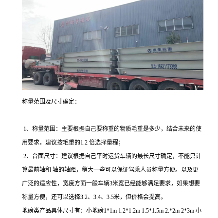
称量范围及尺寸确定：
1
、称量范围：主要根据自己要称重的物质毛重是多少，结合未来的使
用要求，建议按毛重的
1.2
倍选择量程；
2
、台面尺寸：建议根据自己平时运货车辆的最长尺寸确定，不能只计
算最前轴和 轴的轴距，稍大一些可以保证驾乘人员称量方便。以及更
广泛的适应性，宽度方面一般车辆
3
米宽已经能够满足要求，如果想要
称量方便，还可以选择
3.2
、
3.4
、
3.5
米，但价格会提高。
地磅类产品具体尺寸有：小地磅
1*1m 1.2*1.2m 1.5*1.5m 2.*2m 2*3m
小