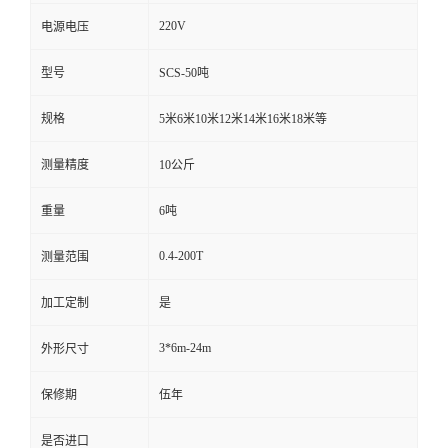
220V
电源电压
型号
SCS-50吨
规格
5米6米10米12米14米16米18米等
测量精度
10公斤
重量
6吨
0.4-200T
测量范围
加工定制
是
3*6m-24m
外形尺寸
保修期
伍年
是否进口