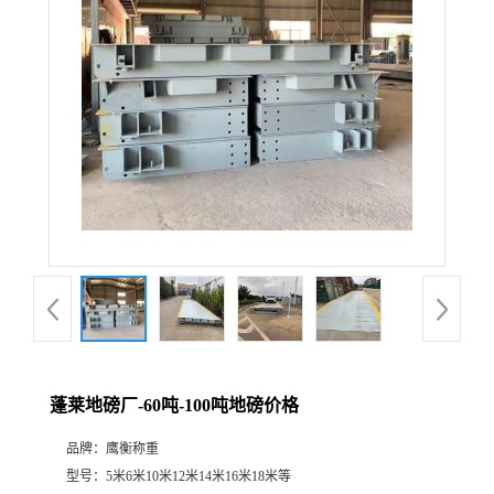
蓬莱地磅厂-60吨-100吨地磅价格
品牌：
鹰衡称重
型号：
5米6米10米12米14米16米18米等