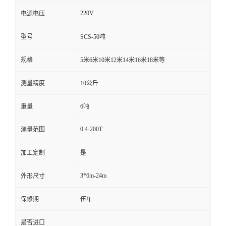
220V
电源电压
型号
SCS-50吨
规格
5米6米10米12米14米16米18米等
测量精度
10公斤
重量
6吨
0.4-200T
测量范围
加工定制
是
3*6m-24m
外形尺寸
保修期
伍年
是否进口