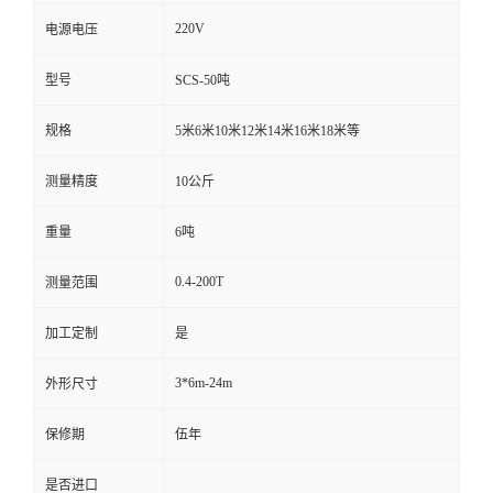
220V
电源电压
型号
SCS-50吨
规格
5米6米10米12米14米16米18米等
测量精度
10公斤
重量
6吨
0.4-200T
测量范围
加工定制
是
3*6m-24m
外形尺寸
保修期
伍年
是否进口