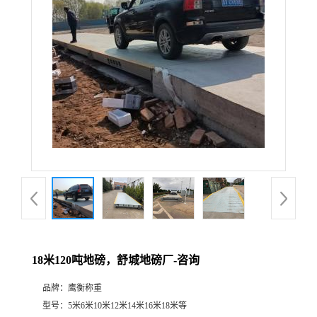
18米120吨地磅，舒城地磅厂-咨询
品牌：
鹰衡称重
型号：
5米6米10米12米14米16米18米等