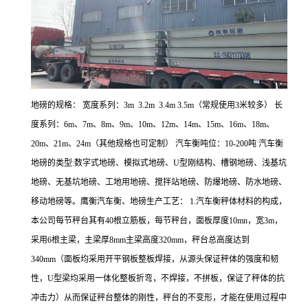
地磅的规格： 宽度系列：3m 3.2m 3.4m 3.5m（常规使用3米较多） 长
度系列：6m、7m、8m、9m、10m、12m、14m、15m、16m、18m、
20m、21m、24m（其他规格也可定制） 汽车衡吨位：10-200吨 汽车衡
地磅的类型:数字式地磅、模拟式地磅、U型刚结构、槽钢地磅、浅基坑
地磅、无基坑地磅、工地用地磅、搅拌站地磅、防爆地磅、防水地磅、
移动地磅等。鹰衡汽车衡、地磅生产工艺： 1.汽车衡秤体材料的构成，
本公司每节秤台其有40根立筋板，每节秤台，面板厚度10mn，宽3m，
采用6根主梁，主梁厚8mm主梁高度320mm，秤台总高度达到
340mm（面板均采用开平钢板整板焊接，从源头保证秤体的强度和韧
性，U型梁均采用一体化整板折弯，不焊接，不拼板，保证了秤体的抗
冲击力）从而保证秤台整体的刚性，秤台的不变形，才能在使用过程中