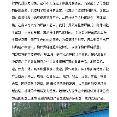
秤体的受压力均衡，这样不但保证了称量对准确度，而且延长了传感器
的使用寿命，也增加了整台秤的正常，和减少了维修的可能性。 2.我公
司在焊接过程中始终使用铸铁平台，从而杜绝了这种可能性，整体焊
接，在我公司汽车的焊接工艺中，我们一贯采用整体焊接式，秤体内腔
全密封，不容易生锈，减少秤体的老化时间。 3.本公司秤台选用上海
宝钢或马鞍山钢厂生产的热轨钢板，为保证秤台刚度，汽车衡每台出厂
前均经严格测试，构件焊缝经超声波探伤，以确保构件焊缝质量。
内部核算的重要称重计
量工具，是重点管理的计量器具，是经济贸易
中使用广泛的计量器具之也是许多衡器厂家的重要产品。地磅集机，
电，仪为一体，具有称量准确，快速，操作简便，易于维护等特点，被
广泛应用于港口，煤炭，石油化工，
电力，轻工，冶金，矿山，物资
仓库，国防等各个领域。随
着经济的快速发展，大宗物料的交易越来
越普遍，地磅的应用将更为普及。地磅作为现代企业贸易结算地磅己成
为我国衡器工业为
重要的衡器产品之也是许多衡器厂家的支柱产品。