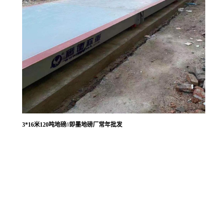
3*16米120吨地磅//即墨地磅厂常年批发