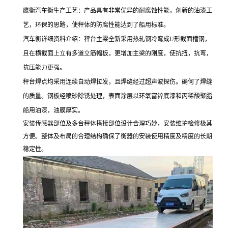
鹰衡汽车衡生产工艺：产品具有非常优异的耐腐蚀性能，创新的油漆工
艺，环保的思路，使秤体的防腐性能达到了船用标准。
汽车衡详细资料介绍：秤台主梁全新采用热轧钢冷弯成
U
形截面槽钢，
且在横截面上立有多道立筋幅板，更增加主梁的刚度，使抗扭，抗弯，
抗压能力更强。
秤台焊点均采用连续自动焊拉发，且焊缝经过超声波探伤。确何了焊缝
的质量。钢板经喷砂除锈处理，表面涂层以环氧富锌底漆和丙稀酸聚脂
船用油漆，油膜厚实。
安装传感器部位及多台秤体搭接部位设计合理巧妙，安装维护检修极其
方便。整体及布局的合理结构确保了衡器的安装使用精度及精度的长期
稳定性。