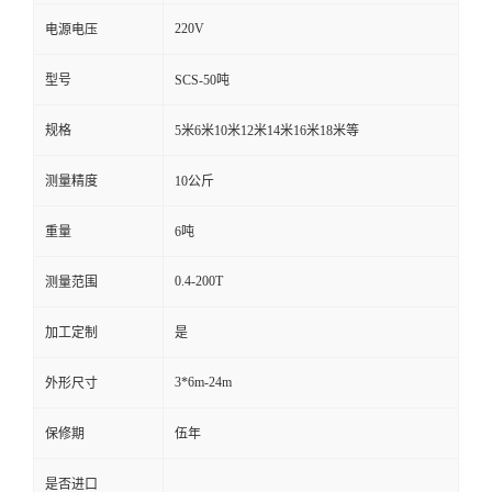
220V
电源电压
型号
SCS-50吨
规格
5米6米10米12米14米16米18米等
测量精度
10公斤
重量
6吨
0.4-200T
测量范围
加工定制
是
3*6m-24m
外形尺寸
保修期
伍年
是否进口