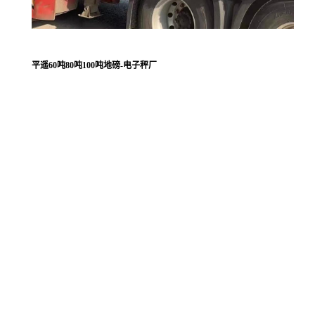
平遥60吨80吨100吨地磅-电子秤厂