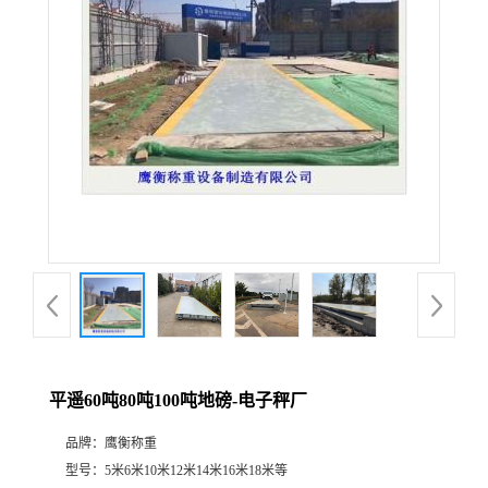
平遥60吨80吨100吨地磅-电子秤厂
品牌：
鹰衡称重
型号：
5米6米10米12米14米16米18米等