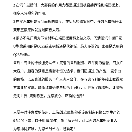
2 在汽车过磅时，大部份的作用力都是通过面板直接传输到端面板上，
很多人忽视它的作用。
3 在买汽车衡是只问面板的厚度，在实际检修案例中，多数汽车衡磅体
变形直接原因就是端面板太簿。
4 很多不法厂商为节省材料在端面板用料上做文章。问清楚汽车衡厂家
U型梁采用的是Q235碳素钢板还是代钢板，绝大多数的厂家都是选用的
Q235钢板。
售后：专业的维修服务队伍
+
完善的售后
服务、汽车衡的信誉，回报广
大客户。顾客的满意是鹰衡永恒的追求，我们愿通过 的产品， 竞争力
的价格，以及真诚的服务与广大客户合作，在互惠互利的基础上取得双
方事业的双赢。鹰衡称重始终与您携手同行，让世界了解鹰衡，让鹰衡
走向世界!
鹰衡称重，是您放心、正确的选择！
只要平时注意爱护使用，上海/淮安鹰衡称重设备制造有限公司生产的
0.5-200正常可以使用10-30年，想了解更多，可以咨询汽车衡专业人士
为您排忧解难，为您省时省力，赶紧吧！