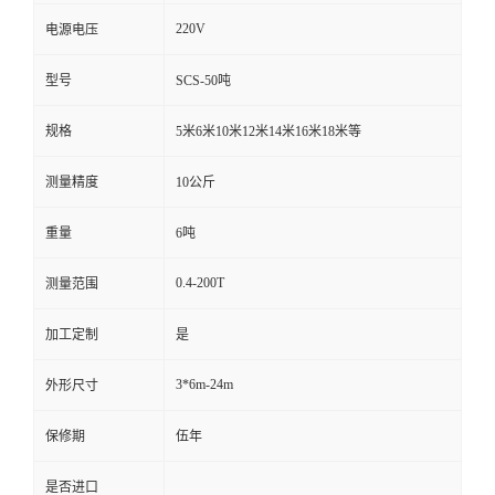
220V
电源电压
型号
SCS-50吨
规格
5米6米10米12米14米16米18米等
测量精度
10公斤
重量
6吨
0.4-200T
测量范围
加工定制
是
3*6m-24m
外形尺寸
保修期
伍年
是否进口