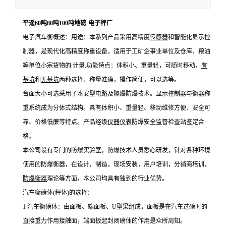
平遥60吨80吨100吨地磅-电子秤厂
电子汽车衡概述：用途：本系列产品采用高精度
传感器
和智能化显示控
制器，是现代化高精度称重设备，适用于工矿企事业单位及仓库、粮油
等单位小宗货物的 计量
.功能特点：体积小、重量轻，可随时移动，
有
基坑
和
无基坑
两种选择、称量准确，操作简便，可以选等。
台面大小可选采用了本安型电路及隔爆防爆技术。显示控制器与衡器称
重系统成为分体式结构。具有体积小、重量轻、移动维修方便、安全可
靠、价格低廉等特点。产品经级
仪器仪表
防爆安全监督检查站鉴定合
格。
本公司设有专门的防爆实验室，防爆技术人员悉心研发，针对各种环境
使用的防爆衡器，在设计，制造，现场安装，用户培训，分销商培训，
防爆
衡器
理论等方面，本公司均具有独到的行业优势。
汽车衡磅体(秤体)的选择：
1 汽车衡磅体：由面板、端面板、U型梁组成，面板是在汽车过磅时的
直接重力作用接触面，端面板起封闭磅体的作用是众所周知。