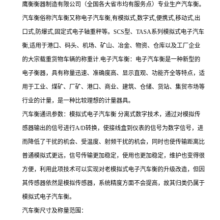
鹰衡衡器制造有限公司（全国各大省市均有服务点）专业生产汽车衡。
汽车衡俗称汽车衡又称电子汽车衡,有模拟式,数字式,便携式,移动式,出
口式,防爆式,固定式电子轴重秤等。SCS型、TASA系列模拟式电子汽车
衡,适用于港口、码头、机场、矿山、冶金、物资、仓库以及工厂企业
的大宗载重货物车辆的称重计.电子汽车衡：电子汽车衡是一种新型的
电子衡器，具有称量迅速、准确度高、显示直观、功能齐全等特点，适
用于工业、煤矿、厂矿、港口、商业、建筑、仓储、货站、集贸市场等
行业的计量，是一种比较理想的计量器具。
汽车衡通讯参数：模拟式电子汽车衡 分离式数字技术，通过对模拟传
感器输出的信号进行A/D转换，使接线盒到仪表的信号为数字信号，进
而降低了干扰的机会、受温度、射频干扰的机会，同时也使传输距离比
普通模拟式更远，信号传输更加稳定，使用也更加稳定，维护也变得很
方便，利用此项技术可以实现对老模拟式电子汽车衡的升级改造，但因
其传感器依然是模拟传感器，系统精度方面不会提高，故其归类仍属于
模拟式电子汽车衡。
汽车衡尺寸及称量范围：