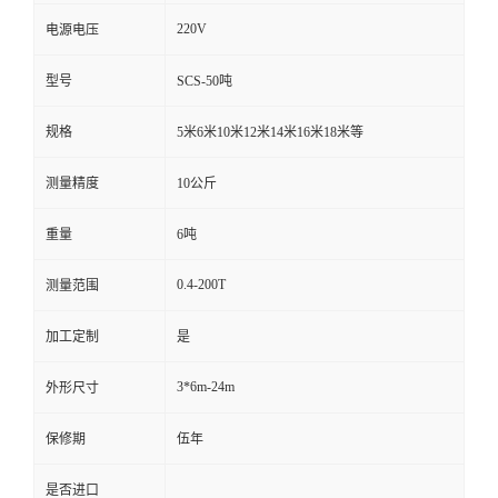
220V
电源电压
型号
SCS-50吨
规格
5米6米10米12米14米16米18米等
测量精度
10公斤
重量
6吨
0.4-200T
测量范围
加工定制
是
3*6m-24m
外形尺寸
保修期
伍年
是否进口