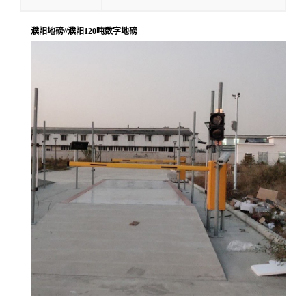
濮阳地磅//濮阳120吨数字地磅