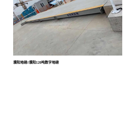
濮阳地磅//濮阳120吨数字地磅