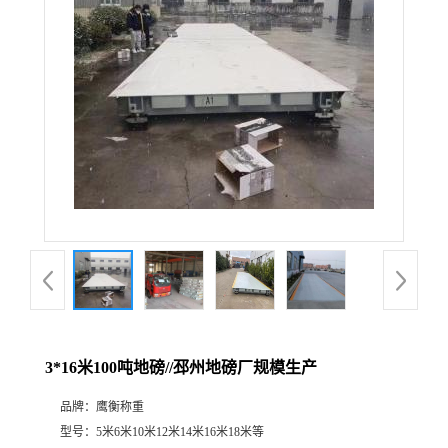
3*16米100吨地磅//邳州地磅厂规模生产
品牌：
鹰衡称重
型号：
5米6米10米12米14米16米18米等