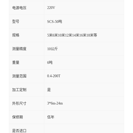
220V
电源电压
型号
SCS-50吨
规格
5米6米10米12米14米16米18米等
测量精度
10公斤
重量
6吨
0.4-200T
测量范围
加工定制
是
3*6m-24m
外形尺寸
保修期
伍年
是否进口