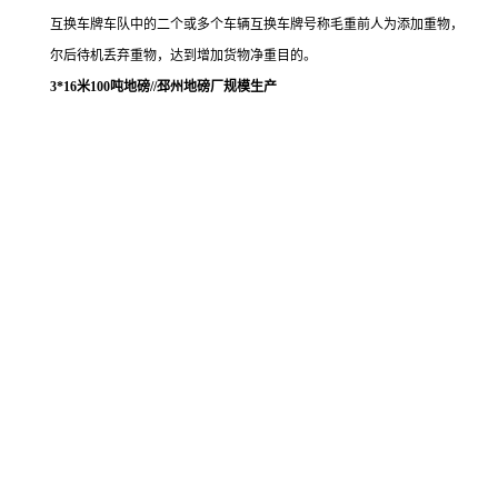
互换车牌车队中的二个或多个车辆互换车牌号称毛重前人为添加重物，
尔后待机丢弃重物，达到增加货物净重目的。
3*16米100吨地磅//邳州地磅厂规模生产