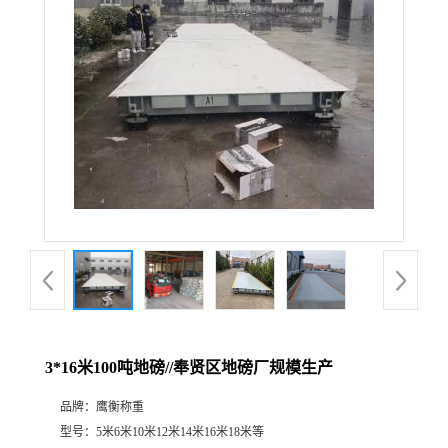
3*16米100吨地磅//奉贤区地磅厂规模生产
品牌：
鹰衡称重
型号：
5米6米10米12米14米16米18米等