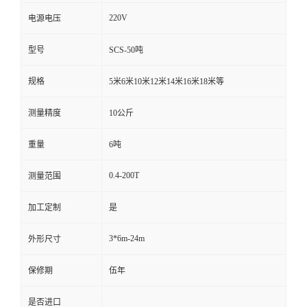
220V
电源电压
型号
SCS-50吨
规格
5米6米10米12米14米16米18米等
测量精度
10公斤
重量
6吨
0.4-200T
测量范围
加工定制
是
3*6m-24m
外形尺寸
保修期
伍年
是否进口