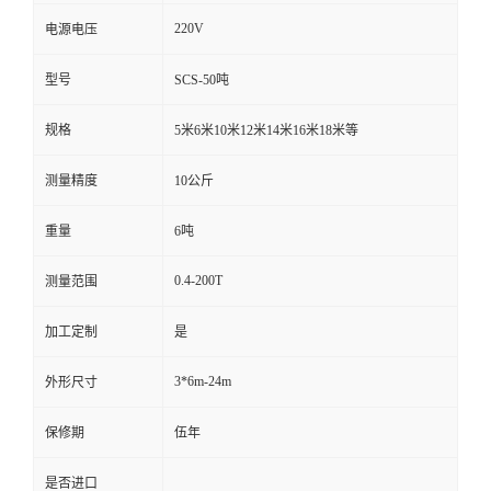
220V
电源电压
型号
SCS-50吨
规格
5米6米10米12米14米16米18米等
测量精度
10公斤
重量
6吨
0.4-200T
测量范围
加工定制
是
3*6m-24m
外形尺寸
保修期
伍年
是否进口