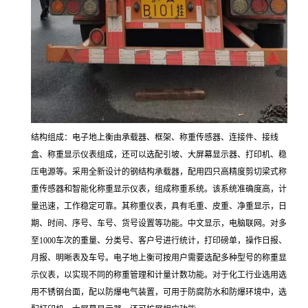
结构组成：
电子地上衡由
承载器、
框架
、
称重传感器
、连接件、接线
盒、称重显示仪表
组成，还可以选配
引坡、大屏幕显示器、打印机、稳
压电源
等。采用全新设计的钢结构承载器，配用
四只高精度剪切梁式称
重传感器和智能化称重显示仪表
，组成称重系统。该系统准确度高，计
量迅速，工作稳定可靠。
其称重仪表，具有毛重、皮重、净重显示，日
期、时间、序号、车号、货号设置等功能。中文显示，电脑联网。对多
至
1000
车次的重量、分类号、客户号进行统计，打印磅单，操作日报、
月报、明晰表及车号。电子地上衡可按用户需要选配多种型号的称重显
示仪表，以实现不同的称重管理和计量计数功能。对于化工行业选用选
用不锈钢台面，配以防爆电气装置，可用于防腐防水和防爆环境中，选