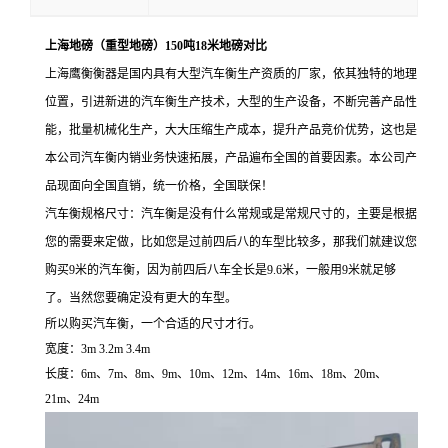
上海地磅（重型地磅）150吨18米地磅对比
上海鹰衡衡器是国内具有大型汽车衡生产资质的厂家，依其独特的地理
位置，引进新进的汽车衡生产技术，大型的生产设备，不断完善产品性
能，批量机械化生产，大大压缩生产成本，提升产品竞价优势，这也是
本公司汽车衡内销业务快速拓展，产品遍布全国的首要因素。本公司产
品现面向全国直销，统一价格，全国联保！
汽车衡规格尺寸：汽车衡是没有什么常规或是常规尺寸的，主要是根据
您的需要来定做，比如您是过前四后八的车型比较多，那我们就建议您
购买9米的汽车衡，因为前四后八车全长是9.6米，一般用9米就足够
了。当然您要确定没有更大的车型。
所以购买汽车衡，一个合适的尺寸才行。
宽度：
3m 3.2m 3.4m
长度：
6m
、
7m
、
8m
、
9m
、
10m
、
12m
、
14m
、
16m
、
18m
、
20m
、
21m
、
24m