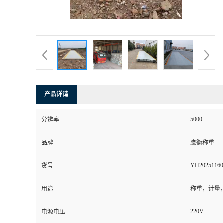
产品详请
5000
分辨率
品牌
鹰衡称重
YH20251160
货号
用途
称重，计量
220V
电源电压