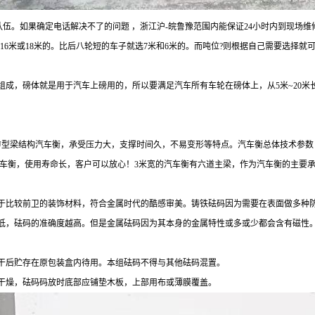
队伍。如果确定电话解决不了的问题
，浙江沪
-皖鲁豫范围内能保证24小时内到现场
16米或18米的。比后八轮短的车子就选7米和6米的。而吨位?则根据自己需要选择
成，磅体就是用于汽车上磅用的，所以要满足汽车所有车轮在磅体上，从5米~20米
型梁结构汽车衡，承受压力大，支撑时间久，不易变形等特点。汽车衡总体技术参数：主
。加强型汽车衡，使用寿命长，客户可以放心！3米宽的汽车衡有六道主梁，作为汽车衡的
于比较前卫的装饰材料，符合金属时代的酷感审美。铸铁砝码因为需要在表面做多种
低，砝码的准确度越高。但是金属砝码因为其本身的金属特性或多或少都会含有磁性
干后贮存在原包装盒内待用。本组砝码不得与其他砝码混置。
干燥，砝码码放时底部应铺垫木板，上部用布或薄膜覆盖。