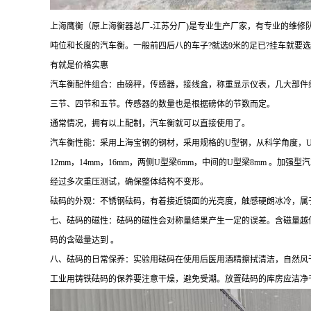
上海鹰衡（原上海衡器总厂
-
江苏
分厂
)是专业生产厂家
，有专业的维修
吨位和长度的汽车衡。一般前四后八的车子?就选9米的足已?挂车就要选
有就是价格实惠
汽车衡配件组合：由磅秤，传感器，接线盒，称重显示仪表，几大部件组
三节、四节和五节。传感器的数量也是根据磅体的节数而定。
通常情况，拥有以上配制，汽车衡就可以直接使用了。
汽车衡性能：采用上海宝钢的钢材，采用规格的U型钢，从科学角度，U
12mm，14mm，16mm，两侧U型梁6mm，中间的U型梁8mm 
经过多次重压测试，确保整体结构不变形。
砝码的外观：不锈钢砝码，有着接近镜面的光亮度，触感硬朗冰冷，属
七、砝码的磁性：砝码的磁性会对称量结果产生一定的误差。含磁量越
码的含磁量达到 。
八、砝码的日常保养：
实验用砝码在使用后医用酒精擦拭清洁，自然风
工业用铸铁砝码的保养要注意干燥，避免受潮。放置砝码的库房应洁净