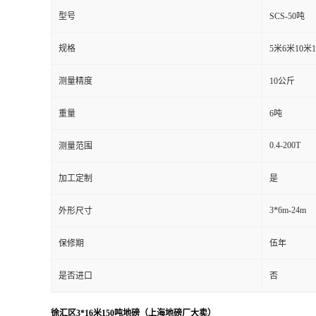
型号
SCS-50吨
规格
5米6米10米
测量精度
10公斤
重量
6吨
0.4-200T
测量范围
加工定制
是
3*6m-24m
外形尺寸
保修期
伍年
是否进口
否
徐汇区3*16米150吨地磅（上海地磅厂大卖）