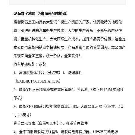
龙海数字地磅（9米10米80吨地磅）
鹰衡衡器是国内具有大型汽车衡生产资质的厂家，依其独特的地理位
置，引进新进的汽车衡生产技术，大型的生产设备，不断完善产品性
能，批量机械化生产，大大压缩生产成本，提升产品竞价优势，这也是
本公司汽车衡内销业务快速拓展，产品遍布全国的首要因素。本公司产
品现面向全国直销，统一价格，全国联保！
汽车地磅标配：选配
1
、高强度整体秤台（分段式）
1
、防爆套件
（
EXIBIICT4/CT5EXIAIICT6
）
2
、鹰衡
YH-A
高精度桥式称重传感器
2
、打印机 （松下
P1121
针式据打
印机）
3
、鹰衡
XH3190
系列智能化交直流两用
3
、大屏幕显示器（
3
英寸，
5
英
寸，
8
英寸）
称重显示仪表（自带打印机）
4
、称重管理软件
4
、全不锈钢防浪涌接线盒
5
、防浪涌电源保护器、
UPS
不间断电源