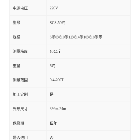
220V
电源电压
型号
SCS-50吨
规格
5米6米10米12米14米16米18米等
测量精度
10公斤
重量
6吨
0.4-200T
测量范围
加工定制
是
3*6m-24m
外形尺寸
保修期
伍年
是否进口
否