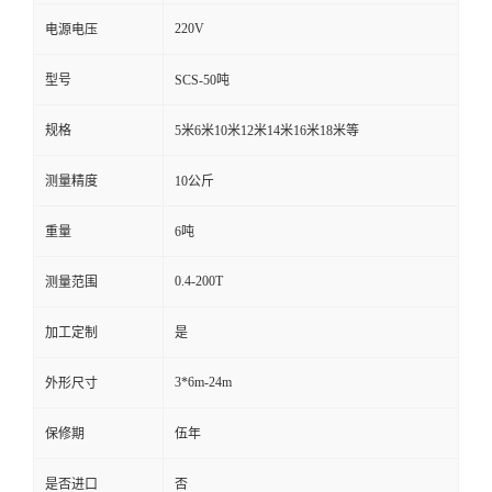
220V
电源电压
型号
SCS-50吨
规格
5米6米10米12米14米16米18米等
测量精度
10公斤
重量
6吨
0.4-200T
测量范围
加工定制
是
3*6m-24m
外形尺寸
保修期
伍年
是否进口
否