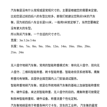
汽车衡是没有什么常规或是常规尺寸的，主要是根据您的需要来定做，
比如您是过前四后八的车型比较多，那我们就建议您购买
9
米的汽车
衡，因为前四后八车全长是
9.6
米，一般用
9
米就足够了。当然您要确定
没有更大的车型。
所以购买汽车衡，一个合适的尺寸才行。
宽度：
3m 3.2m 3.4m
长度：
6m
、
7m
、
8m
、
9m
、
10m
、
12m
、
14m
、
16m
、
18m
、
20m
、
21m
、
24m
无人值守地磅汽车衡，常用的智能称重模式有：单向无人值守、双向无
人值守、二维码智能称重、刷卡智能称重、智能收验货系统等等。鹰衡
称重均有销售，且提供全国范围内上门安装调试服务。
智能称重地磅汽车衡，就是在传统地磅汽车衡的基础上加装智能称重软
件、硬件设备，来达到智能称重、无人值守的目的。鹰衡称重可按需定
制各种智能称重软、硬件设备，称重流重个性化定制。
汽车衡地磅是用于称重各种尺寸卡车、货车的工业秤。
汽车衡的最常