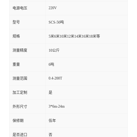
220V
电源电压
型号
SCS-50吨
规格
5米6米10米12米14米16米18米等
测量精度
10公斤
重量
6吨
0.4-200T
测量范围
加工定制
是
3*6m-24m
外形尺寸
保修期
伍年
是否进口
否