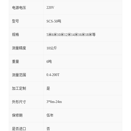
220V
电源电压
型号
SCS-50吨
规格
5米6米10米12米14米16米18米等
测量精度
10公斤
重量
6吨
0.4-200T
测量范围
加工定制
是
3*6m-24m
外形尺寸
保修期
伍年
是否进口
否