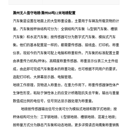
滁州无人值守地磅/滁州60吨12米地磅配置
汽车衡是设置在地面上的大型称重设备，主要用于车辆及所载货物的计
量。汽车衡按秤体结构可分为：全钢结构汽车衡（u型钢汽车衡、槽钢
汽车衡）和水泥汽车衡；按传感器可分为数字式汽车衡、模拟式汽车
衡。他们的基本配置是一样的，都需要传感器、接线盒、打印机、称重
仪表，现如今的汽车衡可配上电脑和称重软件。汽车衡的标准配置主要
由承重传力机构(秤体)、高精度称重传感器、称重显示仪表三大主件组
成，由此即可完成汽车衡基本的称重功能，也可根据不同用户的要求，
选配打印机、大屏幕显示器、电脑管理。
地磅工作原理，货物进入称重台，在重力作用下，称重传感器弹性体产
生弹性形变，粘贴于弹性体上的应变计桥路阻抗失去平衡，输出与重量
数值成比例的电信号，信号到达显示器处理为称重量。
地磅按传感器输出信号分类可分为模拟式地磅和数字式地磅；按
秤体结构可分为：工字钢地磅、
U型钢地磅、槽钢地磅、混凝土地磅；
按称量方式分为静态汽车衡和动态地磅。更多详情请咨询鹰衡称重销售