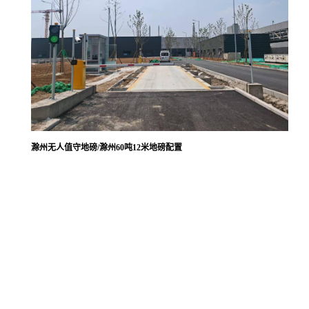
滁州无人值守地磅/滁州60吨12米地磅配置