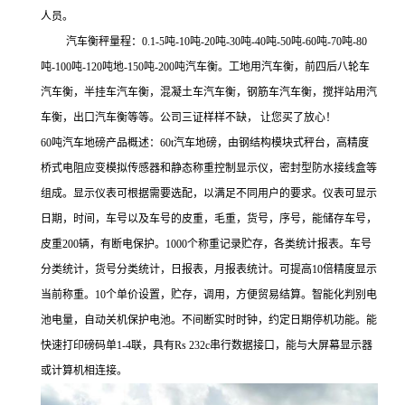
人员。
汽车衡秤量程：0.1-5吨-10吨-20吨-30吨-40吨-50吨-60吨-70吨-80
吨-100吨-120吨地-150吨-200吨汽车衡。工地用汽车衡，前四后八轮车
汽车衡，半挂车汽车衡，混凝土车汽车衡，钢筋车汽车衡，搅拌站用汽
车衡，出口汽车衡等等。公司三证样样不缺， 让您买了放心！
60吨汽车地磅产品概述：60t汽车地磅，由钢结构模块式秤台，高精度
桥式电阻应变模拟传感器和静态称重控制显示仪，密封型防水接线盒等
组成。显示仪表可根据需要选配，以满足不同用户的要求。仪表可显示
日期，时间，车号以及车号的皮重，毛重，货号，序号，能储存车号，
皮重200辆，有断电保护。1000个称重记录贮存，各类统计报表。车号
分类统计，货号分类统计，日报表，月报表统计。可提高10倍精度显示
当前称重。10个单价设置，贮存，调用，方便贸易结算。智能化判别电
池电量，自动关机保护电池。不间断实时时钟，约定日期停机功能。能
快速打印磅码单1-4联，具有Rs 232c串行数据接口，能与大屏幕显示器
或计算机相连接。