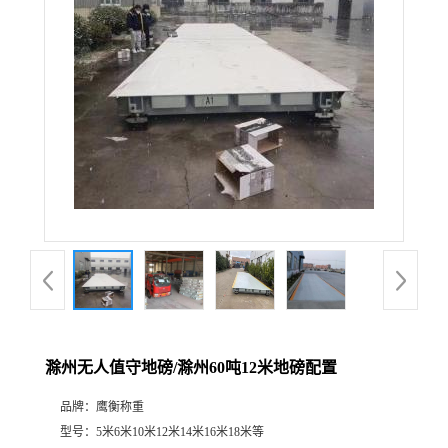
滁州无人值守地磅/滁州60吨12米地磅配置
品牌：
鹰衡称重
型号：
5米6米10米12米14米16米18米等