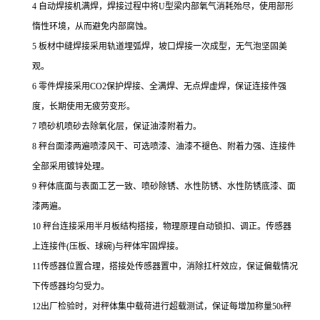
4 自动焊接机满焊，焊接过程中将U型梁内部氧气消耗殆尽，使用部形
惰性环境，从而避免内部腐蚀。
5 板材中缝焊接采用轨道埋弧焊，坡口焊接一次成型，无气泡坚固美
观。
6 零件焊接采用CO2保护焊接、全满焊、无点焊虚焊，保证连接件强
度，长期使用无疲劳变形。
7 喷砂机喷砂去除氧化层，保证油漆附着力。
8 秤台面漆两遍喷漆风干、可选喷漆、油漆不褪色、附着力强、连接件
全部采用镀锌处理。
9 秤体底面与表面工艺一致、喷砂除锈、水性防锈、水性防锈底漆、面
漆两遍。
10 秤台连接采用半月板结构搭接，物理原理自动锁扣、调正。传感器
上连接件(压板、球碗)与秤体牢固焊接。
11传感器位置合理，搭接处传感器置中，消除扛杆效应，保证偏载情况
下传感器均匀受力。
12出厂检验时，对秤体集中载荷进行超载测试，保证每增加称量50t秤