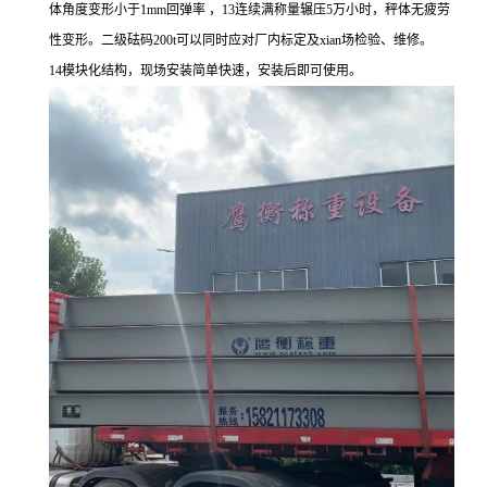
体角度变形小于1mm回弹率 ，13连续满称量辗压5万小时，秤体无疲劳
性变形。二级砝码200t可以同时应对厂内标定及xian场检验、维修。
14模块化结构，现场安装简单快速，安装后即可使用。