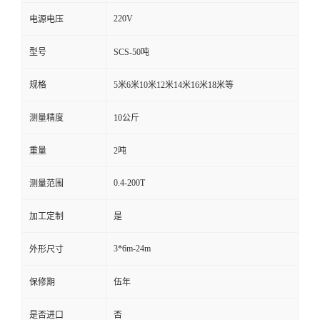
220V
电源电压
型号
SCS-50吨
规格
5米6米10米12米14米16米18米等
测量精度
10公斤
重量
2吨
0.4-200T
测量范围
加工定制
是
3*6m-24m
外形尺寸
保修期
伍年
是否进口
否