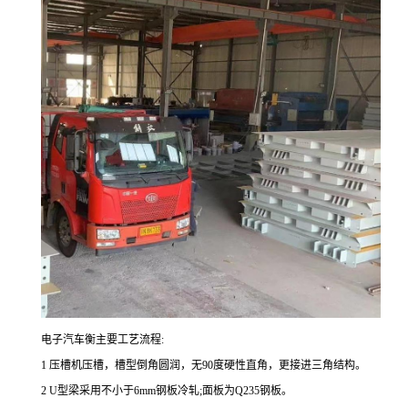
电子汽车衡主要工艺流程:
1 压槽机压槽，槽型倒角圆润，无90度硬性直角，更接进三角结构。
2 U型梁采用不小于6mm钢板冷轧;面板为Q235钢板。