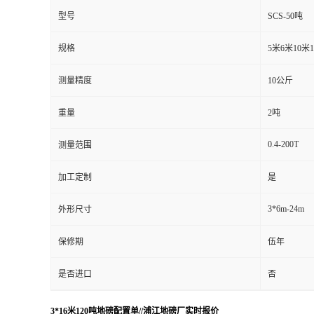
型号
SCS-50吨
规格
5米6米10米
测量精度
10公斤
重量
2吨
0.4-200T
测量范围
加工定制
是
3*6m-24m
外形尺寸
保修期
伍年
是否进口
否
3*16米120吨地磅配置单//浦江地磅厂实时报价