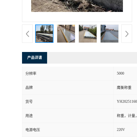
产品详请
5000
分辨率
品牌
鹰衡称重
YH20251160
货号
用途
称重，计量
220V
电源电压