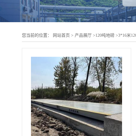
您当前的位置：
网站首页
>
产品展厅
>
120吨地磅
>
3*16米