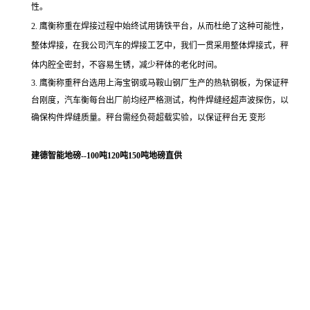
性。
2.
鹰衡称重在焊接过程中始终试用铸铁平台，从而杜绝了这种可能性，
整体焊接，在我公司汽车的焊接工艺中，我们一贯采用整体焊接式，秤
体内腔全密封，不容易生锈，减少秤体的老化时间。
3.
鹰衡称重秤台选用上海宝钢或马鞍山钢厂生产的热轨钢板，为保证秤
台刚度，汽车衡每台出厂前均经严格测试，构件焊缝经超声波探伤，以
确保构件焊缝质量。秤台需经负荷超载实验，以保证秤台无
变形
建德智能地磅--100吨120吨150吨地磅直供