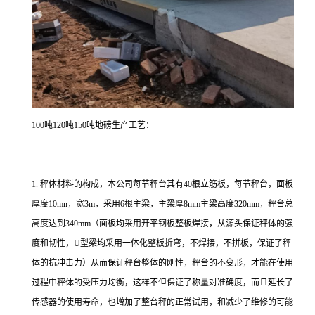
100吨120吨150吨地磅
生产工艺：
1.
秤体材料的构成，本公司每节秤台其有
40
根立筋板，每节秤台，面板
厚度
10mn
，宽
3m
，采用
6
根主梁，主梁厚
8mm
主梁高度
320mm
，秤台总
高度达到
340mm
（面板均采用开平钢板整板焊接，从源头保证秤体的强
度和韧性，
U
型梁均采用一体化整板折弯，不焊接，不拼板，保证了秤
体的抗冲击力）从而保证秤台整体的刚性，秤台的不变形，才能在使用
过程中秤体的受压力均衡，这样不但保证了称量对准确度，而且延长了
传感器的使用寿命，也增加了整台秤的正常试用，和减少了维修的可能