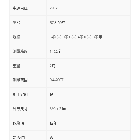
220V
电源电压
型号
SCS-50吨
规格
5米6米10米12米14米16米18米等
测量精度
10公斤
重量
2吨
0.4-200T
测量范围
加工定制
是
3*6m-24m
外形尺寸
保修期
伍年
是否进口
否