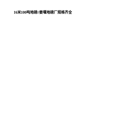
16米100吨地磅//姜堰地磅厂规格齐全