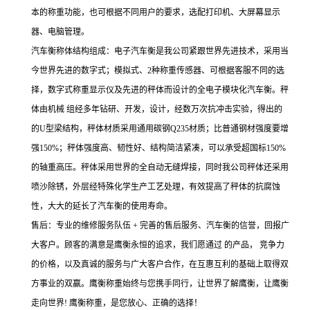
本的称重功能，也可根据不同用户的要求，选配打印机、大屏幕显示
器、电脑管理。
汽车衡称体结构组成：
电子汽车衡是我公司紧跟世界先进技术，采用当
今世界先进的数字式；模拟式、2种称重传感器、可根据客服不同的选
择，数字式称重显示仪及先进的秤体而设计的全电子模块化汽车衡。秤
体由机械 组经多年钻研、开发，设计，经数万次抗冲击实验，得出的
的U型梁结构，秤体材质采用通用碳钢Q235材质；比普通钢材强度要增
强150%；秤体强度高、韧性好、结构简洁紧凑，可以承受超国标150%
的轴重高压。秤体采用世界的全自动无缝焊接，同时我公司秤体还采用
喷沙除锈，外层经特殊化学生产工艺处理，有效提高了秤体的抗腐蚀
性，大大的延长了汽车衡的使用寿命。
售后：专业的维修服务队伍
+
完善的售后
服务、汽车衡的信誉，回报广
大客户。顾客的满意是鹰衡永恒的追求，我们愿通过 的产品， 竞争力
的价格，以及真诚的服务与广大客户合作，在互惠互利的基础上取得双
方事业的双赢。鹰衡称重始终与您携手同行，让世界了解鹰衡，让鹰衡
走向世界!
鹰衡称重，是您放心、正确的选择！