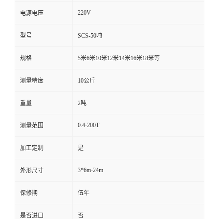
220V
电源电压
型号
SCS-50吨
规格
5米6米10米12米14米16米18米等
测量精度
10公斤
重量
2吨
0.4-200T
测量范围
加工定制
是
3*6m-24m
外形尺寸
保修期
伍年
是否进口
否