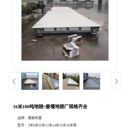
16米100吨地磅//姜堰地磅厂规格齐全
品牌：
鹰衡称重
型号：
5米6米10米12米14米16米18米等