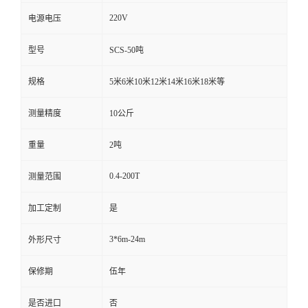
220V
电源电压
型号
SCS-50吨
规格
5米6米10米12米14米16米18米等
测量精度
10公斤
重量
2吨
0.4-200T
测量范围
加工定制
是
3*6m-24m
外形尺寸
保修期
伍年
是否进口
否