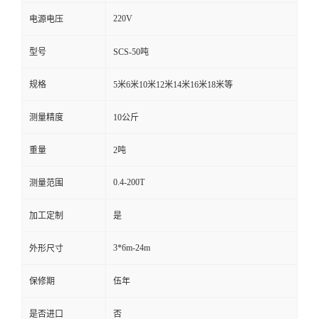
220V
电源电压
型号
SCS-50吨
规格
5米6米10米12米14米16米18米等
测量精度
10公斤
重量
2吨
0.4-200T
测量范围
加工定制
是
3*6m-24m
外形尺寸
保修期
伍年
是否进口
否