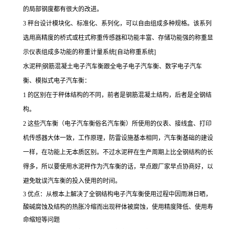
的局部钢度都有很大的改进。
3 秤台设计模块化、标准化、系列化，可以自由组成多种规格。该系列
选用高精度的桥式或柱式称重传感器和功能丰富、存储功能强的称重显
示仪表组成多功能的称重计量系统[自动称重系统]
水泥秤|钢筋混凝土电子汽车衡跟全电子电子汽车衡、数字电子汽车
衡、模拟式电子汽车衡：
1 的区别在于秤体结构的不同，前者是钢筋混凝土结构，后者是全钢结
构。
2 这些汽车衡（电子汽车衡俗名汽车衡）所使用的仪表、接线盒、打印
机传感器大体一致，工作原理，防雷设施基本相同，汽车衡基础的建设
一样，在功能上无本质区别。不过水泥秤在生产周期上比全钢结构的长
得多，所以要使用水泥秤作为汽车衡的话，早点跟厂家早点协商好，以
避免耽误汽车衡的投入使用的时间。
3
优点：从根本上解决了全钢结构电子汽车衡使用过程中因雨淋日晒，
酸碱腐蚀及结构的热胀冷缩而出现秤体被腐蚀，使用精度降低、使用寿
命缩短等问题