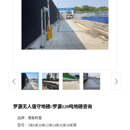
罗源无人值守地磅//罗源120吨地磅咨询
品牌：
鹰衡称重
型号：
5米6米10米12米14米16米18米等