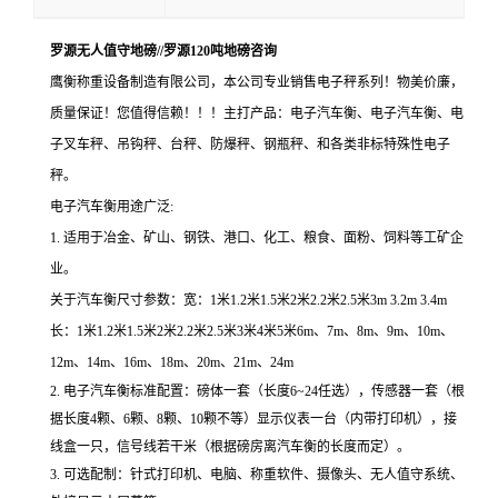
罗源无人值守地磅//罗源120吨地磅咨询
鹰衡称重设备制造有限公司，本公司专业销售电子秤系列！物美价廉，
质量保证！您值得信赖！！！主打产品：电子汽车衡、电子汽车衡、电
子叉车秤、吊钩秤、台秤、防爆秤、钢瓶秤、和各类非标特殊性电子
秤。
电子汽车衡
用途广泛
:
1. 适用于冶金、矿山、钢铁、港口、化工、粮食、面粉、饲料等工矿企
业。
关于汽车衡尺寸参数：宽：
1米1.2米1.5米2米2.2米2.5米3m 3.2m 3.4m
长：1米1.2米1.5米2米2.2米2.5米3米4米5米6m、7m、8m、9m、10m、
12m、14m、16m、18m、20m、21m、24m
2.
电子汽车衡标准配置：磅体一套（长度
6~24
任选），传感器一套（根
据长度
4
颗、
6
颗、
8
颗、
10
颗不等）显示仪表一台（内带打印机），接
线盒一只，信号线若干米（根据磅房离汽车衡的长度而定）。
3.
可选配制：针式打印机、电脑、称重软件、摄像头、无人值守系统、