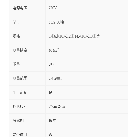
220V
电源电压
型号
SCS-50吨
规格
5米6米10米12米14米16米18米等
测量精度
10公斤
重量
2吨
0.4-200T
测量范围
加工定制
是
3*6m-24m
外形尺寸
保修期
伍年
是否进口
否