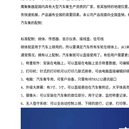
鹰衡衡器是国内具有大型汽车衡生产资质的厂家，依其独特的地理位置
务快速拓展，产品遍布全国的首要因素。本公司产品现面向全国直销，
汽车衡的配制：
标准配制：磅体、传感器、显示仪表、接线盒、信号线
磅体就是用于汽车上磅用的，所以要满足汽车所有车轮在磅体上，从
5
通常情况，拥有以上配制，汽车衡就可以直接使用了。有些用户需要更
1
、称重软件：安装在电脑上，可以直接在电脑上显示称重数据，可编
2
、打印机：针式的打印机可以打印几联式磅单，可由电脑直接编辑好
3
、电脑：汽车衡专用，可客户自备，只需有
9
针
RS232
通讯接口
4
、外接大屏幕：有
3
寸、
5
寸，可以直接悬挂在汽车衡附近，大字体高
5
、摄像头：可以安装在汽车衡的首位部分，用于记录、监控称重记录
6
、无人值守系统：可以全自动控制上磅、下磅的放行，记录、打印等