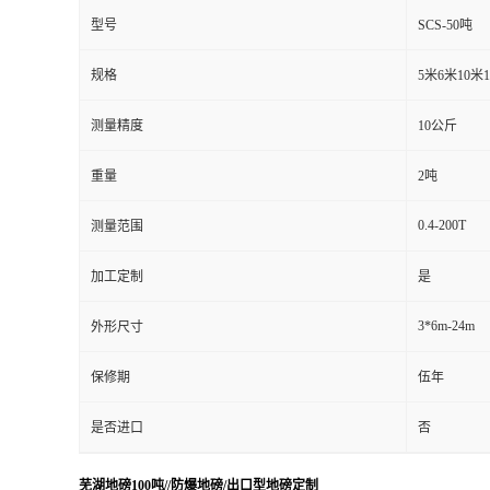
型号
SCS-50吨
规格
5米6米10米
测量精度
10公斤
重量
2吨
0.4-200T
测量范围
加工定制
是
3*6m-24m
外形尺寸
保修期
伍年
是否进口
否
芜湖地磅100吨//防爆地磅/出口型地磅定制