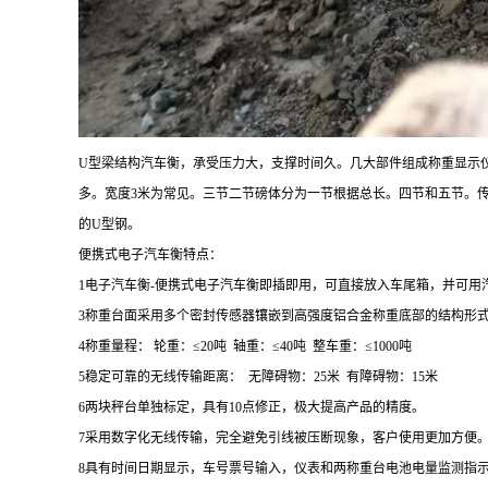
U型梁结构汽车衡，承受压力大，支撑时间久。几大部件组成称重显示仪
多。宽度3米为常见。三节二节磅体分为一节根据总长。四节和五节。
的U型钢。
便携式电子汽车衡特点：
1电子汽车衡-便携式电子汽车衡即插即用，可直接放入车尾箱，并可
3称重台面采用多个密封传感器镶嵌到高强度铝合金称重底部的结构形
4称重量程： 轮重：≤20吨 轴重：≤40吨 整车重：≤1000吨
5稳定可靠的无线传输距离： 无障碍物：25米 有障碍物：15米
6两块秤台单独标定，具有10点修正，极大提高产品的精度。
7采用数字化无线传输，完全避免引线被压断现象，客户使用更加方便
8具有时间日期显示，车号票号输入，仪表和两称重台电池电量监测指