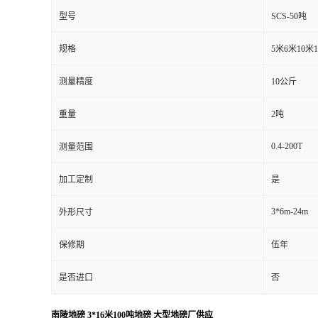
型号
SCS-50吨
规格
5米6米10米
测量精度
10公斤
重量
2吨
0.4-200T
测量范围
加工定制
是
3*6m-24m
外形尺寸
保修期
伍年
是否进口
否
南陵地磅 3*16米100吨地磅 大型地磅厂供应