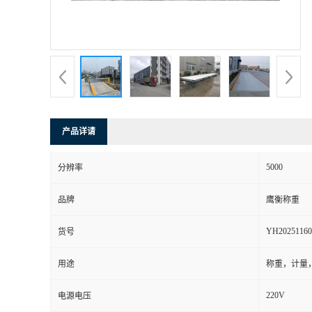
产品详请
5000
分辨率
品牌
鹰衡称重
YH20251160
货号
用途
称重，计量
220V
电源电压