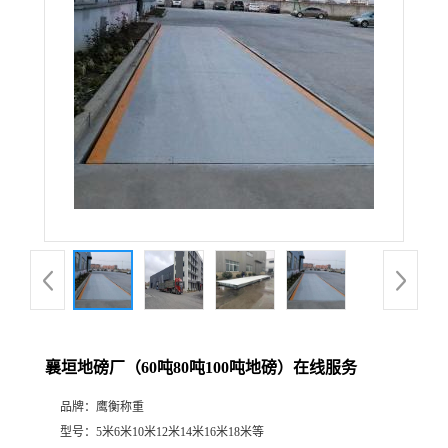
襄垣地磅厂（60吨80吨100吨地磅）在线服务
品牌：
鹰衡称重
型号：
5米6米10米12米14米16米18米等