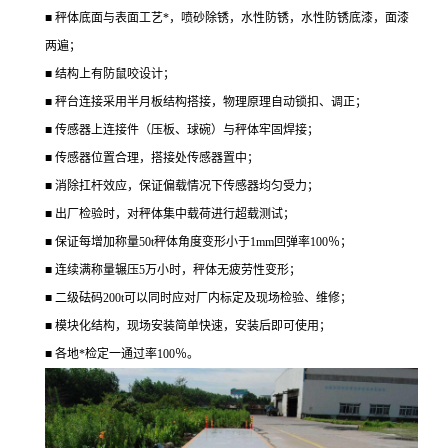
■ 秤体底面与表面工艺*，喷砂除锈，水性防锈，水性防锈底漆，面漆
两遍；
■ 结构上有防鼠咬设计；
■ 秤台连接采用半月板结构搭接，物理原理自动锁扣、调正；
■ 传感器上连接件（压板、球碗）与秤体牢固焊接；
■ 传感器位置合理，搭接处传感器置中；
■ 消除扛杆效应，保证偏载情况下传感器均匀受力；
■ 出厂检验时，对秤体集中载荷进行超载测试；
■ 保证每增加称量50t秤体角度变形小于1mm回弹率100％；
■ 连续满称量辗压5万小时，秤体无疲劳性变形；
■ 二级砝码200t可以同时应对厂内标定及现场检验、维修；
■ 模块化结构，现场安装简单快速，安装后即可使用；
■ 各地*检定一通过率100％。