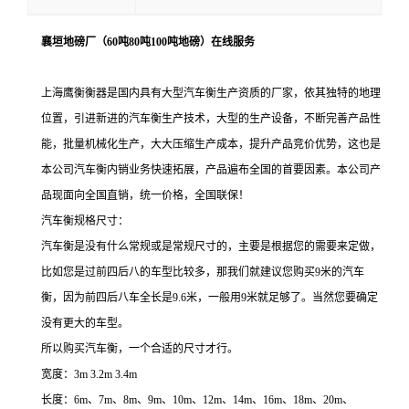
襄垣地磅厂（60吨80吨100吨地磅）在线服务
上海鹰衡衡器是国内具有大型汽车衡生产资质的厂家，依其独特的地理
位置，引进新进的汽车衡生产技术，大型的生产设备，不断完善产品性
能，批量机械化生产，大大压缩生产成本，提升产品竞价优势，这也是
本公司汽车衡内销业务快速拓展，产品遍布全国的首要因素。本公司产
品现面向全国直销，统一价格，全国联保！
汽车衡规格尺寸：
汽车衡是没有什么常规或是常规尺寸的，主要是根据您的需要来定做，
比如您是过前四后八的车型比较多，那我们就建议您购买
9
米的汽车
衡，因为前四后八车全长是
9.6
米，一般用
9
米就足够了。当然您要确定
没有更大的车型。
所以购买汽车衡，一个合适的尺寸才行。
宽度：
3m 3.2m 3.4m
长度：
6m
、
7m
、
8m
、
9m
、
10m
、
12m
、
14m
、
16m
、
18m
、
20m
、