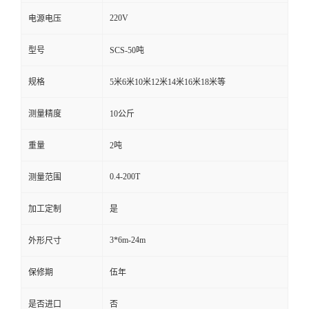
220V
电源电压
型号
SCS-50吨
规格
5米6米10米12米14米16米18米等
测量精度
10公斤
重量
2吨
0.4-200T
测量范围
加工定制
是
3*6m-24m
外形尺寸
保修期
伍年
是否进口
否