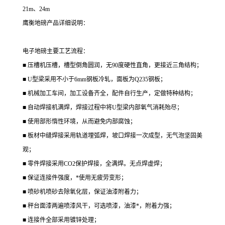
21m
、
24m
鹰衡地磅产品详细说明：
电子地磅主要工艺流程：
■ 压槽机压槽，槽型倒角圆润，无90度硬性直角，更接近三角结构；
■ U型梁采用不小于6mm钢板冷轧，面板为Q235钢板；
■ 机械加工车间，加工设备齐全，配件自行生产，定做特种结构；
■ 自动焊接机满焊，焊接过程中将U型梁内部氧气消耗殆尽；
■ 使用部形惰性环境，从而避免内部腐蚀；
■ 板材中缝焊接采用轨道埋弧焊，坡口焊接一次成型，无气泡坚固美
观；
■ 零件焊接采用CO2保护焊接，全满焊。无点焊虚焊；
■ 保证连接件强度，*使用无疲劳变形；
■ 喷砂机喷砂去除氧化层，保证油漆附着力；
■ 秤台面漆两遍喷漆风干，可选喷漆，油漆*，附着力强；
■ 连接件全部采用镀锌处理；