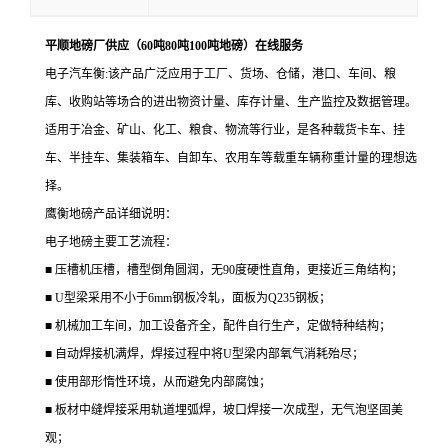
平顺地磅厂供应（60吨80吨100吨地磅）在线服务
电子汽车衡:该产品广泛应用于工厂、货场、仓储，港口、车间、粮
库、收购站等场合的进出物资计量、库存计量、生产监控及数据管理。
适用于冶金、矿山、化工、粮食、物流等行业，是各种载货卡车、挂
车、半挂车、集装箱车、自卸车、农用车等载重车辆称重计量的理想选
择。
鹰衡地磅产品详细说明：
电子地磅主要工艺流程：
■ 压槽机压槽，槽型倒角圆润，无90度硬性直角，更接近三角结构；
■ U型梁采用不小于6mm钢板冷轧，面板为Q235钢板；
■ 机械加工车间，加工设备齐全，配件自行生产，定做特种结构；
■ 自动焊接机满焊，焊接过程中将U型梁内部氧气消耗殆尽；
■ 使用部形惰性环境，从而避免内部腐蚀；
■ 板材中缝焊接采用轨道埋弧焊，坡口焊接一次成型，无气泡坚固美
观；