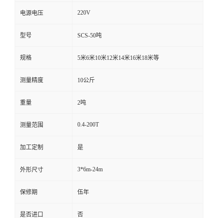
220V
电源电压
型号
SCS-50吨
规格
5米6米10米12米14米16米18米等
测量精度
10公斤
重量
2吨
0.4-200T
测量范围
加工定制
是
3*6m-24m
外形尺寸
保修期
伍年
是否进口
否