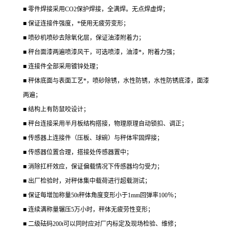
■ 零件焊接采用CO2保护焊接，全满焊。无点焊虚焊；
■ 保证连接件强度，*使用无疲劳变形；
■ 喷砂机喷砂去除氧化层，保证油漆附着力；
■ 秤台面漆两遍喷漆风干，可选喷漆，油漆*，附着力强；
■ 连接件全部采用镀锌处理；
■ 秤体底面与表面工艺*，喷砂除锈，水性防锈，水性防锈底漆，面漆
两遍；
■ 结构上有防鼠咬设计；
■ 秤台连接采用半月板结构搭接，物理原理自动锁扣、调正；
■ 传感器上连接件（压板、球碗）与秤体牢固焊接；
■ 传感器位置合理，搭接处传感器置中；
■ 消除扛杆效应，保证偏载情况下传感器均匀受力；
■ 出厂检验时，对秤体集中载荷进行超载测试；
■ 保证每增加称量50t秤体角度变形小于1mm回弹率100％；
■ 连续满称量辗压5万小时，秤体无疲劳性变形；
■ 二级砝码200t可以同时应对厂内标定及现场检验、维修；