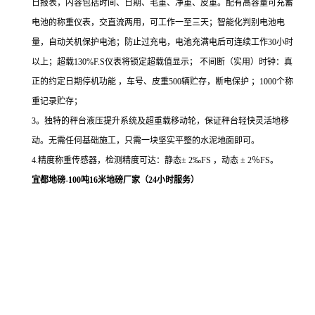
日报表，内容包括时间、日期、毛重、净重、皮重。配有高容量可充蓄
电池的称重仪表，交直流两用，可工作一至三天；智能化判别电池电
量，自动关机保护电池；防止过充电，电池充满电后可连续工作30小时
以上；超载130%F.S仪表将锁定超载值显示； 不间断（实用）时钟：真
正的约定日期停机功能 ，车号、皮重500辆贮存，断电保护 ；1000个称
重记录贮存；
3。独特的秤台液压提升系统及超重载移动轮，保证秤台轻快灵活地移
动。无需任何基础施工，只需一块坚实平整的水泥地面即可。
4.精度称重传感器，检测精度可达：静态± 2‰FS ，动态 ± 2％FS。
宜都地磅-100吨16米地磅厂家（24小时服务）