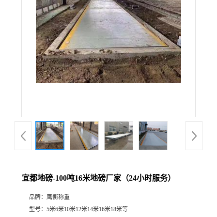
宜都地磅-100吨16米地磅厂家（24小时服务）
品牌：
鹰衡称重
型号：
5米6米10米12米14米16米18米等