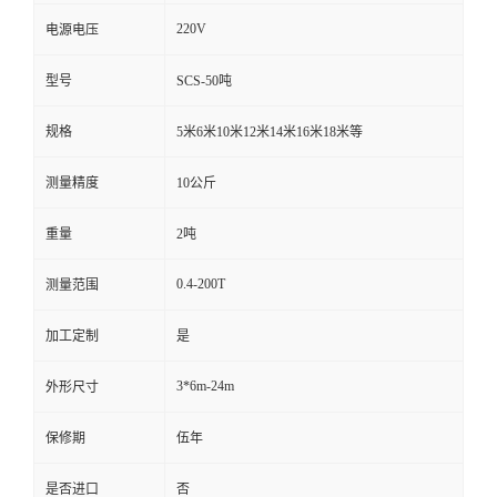
220V
电源电压
型号
SCS-50吨
规格
5米6米10米12米14米16米18米等
测量精度
10公斤
重量
2吨
0.4-200T
测量范围
加工定制
是
3*6m-24m
外形尺寸
保修期
伍年
是否进口
否