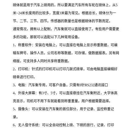
磅体就是用于汽车上磅用的，所以要满足汽车所有车轮在磅体上，从
5
米
~24
米长度用的比较多，宽度
3
米最为常见。根据总长，磅体分为一
节、二节、三节、四节。传感器的数量也是根据磅体的节数而定。
通常情况，拥有以上配制，汽车衡就可以直接使用了。有些用户需要更
多的功能，那就可以选配以下几种常用设备。
1
、称重软件：安装在电脑上，可以直接在电脑上显示称重数据，可编
辑车牌号、操作人员，公司名称等数据，可存储，做数据报表。另有网
络版，可支持多人同时共享称重数据。
2
、打印机：针式的打印机可以打印几联式磅单，可由电脑直接编辑好
磅单进行打印。
3
、电脑：汽车衡专用，可客户自备，只需有
9
针
RS232
通讯接口
4
、外接大屏幕：有
3
寸、
5
寸，可以直接悬挂在汽车衡附近，大字体高
亮显示，司机可不用下车就能看到称重重量。用户根据需要选择。
5
、摄像头：可以安装在汽车衡的首位部分，用于记录、监控称重记
录。
6
、无人值守系统：可以全自动控制上磅、下磅的放行，记录、打印