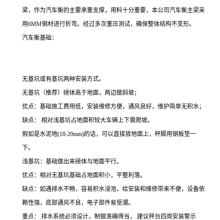
梁，作为汽车衡的主要承重支撑，用料十分重要，本公司汽车衡主梁采
用6MM钢材进行折弯。经过多次重压测试，确保整体结构不变形。
汽车衡基础：
无基坑或有基坑两种安装方式。
无基坑（推荐）磅体高于地面，两边做斜坡；
优点：基础施工费用低，安装维修方便，通风良好，维护简单无积水；
缺点：.相对浅基坑占地面积较大车辆上下需爬坡。
假如是水泥地(18-20mm)的话，可以直接放地面上，秤脚用钢板垫一
下。
浅基坑：基础做出来磅体与地面平行。
优点：相对无基坑基础占地面积小，平整利落。
缺点：如遇排水不畅，容易积水浸泡，给安装和维修带来不便，设备依
赖性强，底部通风不良，电子部件易受潮。
重点：.排水系统必须设计，制做准确得当，.建议秤台四周安装警示