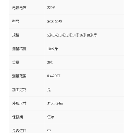
220V
电源电压
型号
SCS-50吨
规格
5米6米10米12米14米16米18米等
测量精度
10公斤
重量
2吨
0.4-200T
测量范围
加工定制
是
3*6m-24m
外形尺寸
保修期
伍年
是否进口
否