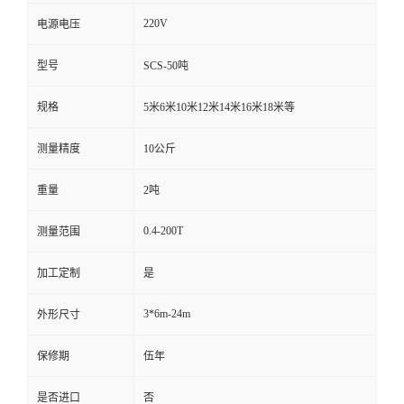
220V
电源电压
型号
SCS-50吨
规格
5米6米10米12米14米16米18米等
测量精度
10公斤
重量
2吨
0.4-200T
测量范围
加工定制
是
3*6m-24m
外形尺寸
保修期
伍年
是否进口
否