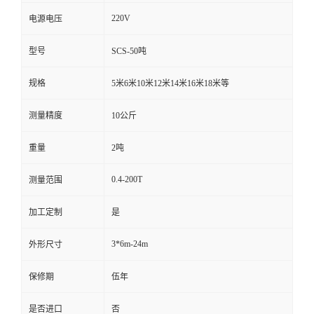
220V
电源电压
型号
SCS-50吨
规格
5米6米10米12米14米16米18米等
测量精度
10公斤
重量
2吨
0.4-200T
测量范围
加工定制
是
3*6m-24m
外形尺寸
保修期
伍年
是否进口
否