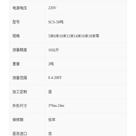
220V
电源电压
型号
SCS-50吨
规格
5米6米10米12米14米16米18米等
测量精度
10公斤
重量
2吨
0.4-200T
测量范围
加工定制
是
3*6m-24m
外形尺寸
保修期
伍年
是否进口
否