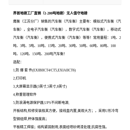
界首地磅工厂直销（1-200吨地磅）无人值守地磅
鹰衡（江苏分厂）销售的汽车衡（汽车衡）主要有：模拟式汽车衡（汽
车衡），全电子汽车衡（汽车衡），数字式汽车衡（汽车衡），移动式
汽车衡（汽车衡），便携式汽车衡（汽车衡）等等！常用量程：1吨、2
吨、3吨、5吨、10吨、15吨、20吨、30吨、50吨、60吨、80吨、100
吨、120吨、150吨、200吨汽车衡！
选配：
1,防 爆 套 件(EXIBIICT4/CT5,EXIAIICT6)
2,打印机
3,大屏幕显示器(3英寸,5英寸,8英寸)
4,称重管理软件
5,防浪涌电源保护器,UPS不间断电源,
开板结构,检修安装极其方便，接线盒内置,美观大方；，采用U形冷弯
型钢组焊,秤体强度高；
平板精工焊接；结构紧固耐用,表面经喷砂烤漆处理,抗腐性强。